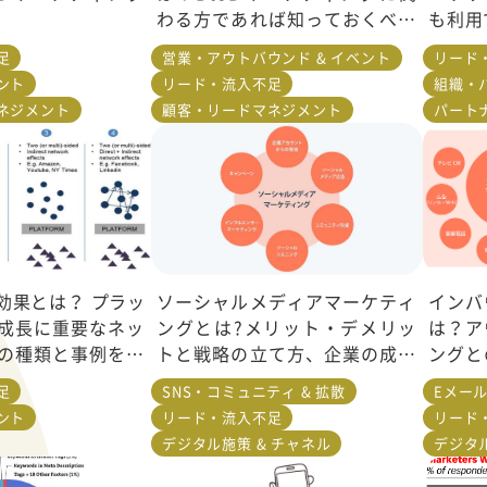
わる方であれば知っておくべき
も利用
こと
足
営業・アウトバウンド & イベント
リード
ント
リード・流入不足
組織・パ
ネジメント
顧客・リードマネジメント
パート
効果とは？ プラッ
ソーシャルメディアマーケティ
インバ
成長に重要なネッ
ングとは?メリット・デメリッ
は？ア
の種類と事例を解
トと戦略の立て方、企業の成功
ングと
事例も紹介
解説
足
SNS・コミュニティ & 拡散
Eメール
ント
リード・流入不足
リード
デジタル施策 & チャネル
デジタル