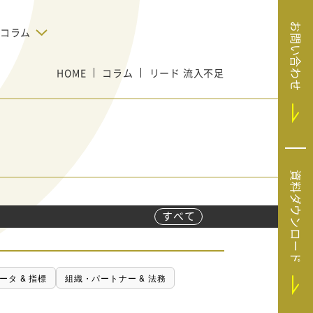
お問い合わせ
コラム
HOME
デジタルテクノロジー
コラム
リード 流入不足
告で狙った
SaaS導入
システムエンジニア
リング
BIZUTTO経費
たい
MRC（マーケラ
（中小企業
イズクラウド）
デジタ
HubSpotで実現した、決済データの
資料ダウンロード
ListFinder（リ
のリア
即時可視化と対応迅速化｜フリーウ
み営業」や
ェイフィナンシャル株式会社
ストファインダ
ー）
すべて
Sansan（サンサ
ン）
SiTest（サイテス
ータ & 指標
組織・パートナー & 法務
ト）