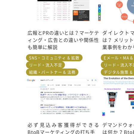
広報とPRの違いとは？マーケテ
ダイレクト
ィング・広告との違いや関係性
は？ メリッ
も簡単に解説
業事例をわか
SNS・コミュニティ & 拡散
Eメール・MA 
リード・流入不足
リード・流入不
組織・パートナー & 法務
デジタル施策 &
必ず見込み客獲得ができる
デマンドウォ
BtoBマーケティングの打ち手
は何か？Bt