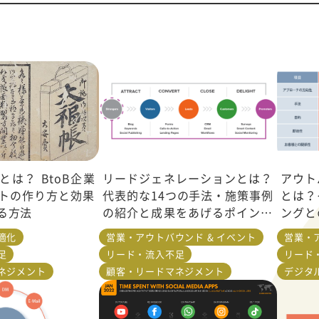
は？ BtoB企業
リードジェネレーションとは？
アウト
トの作り方と効果
代表的な14つの手法・施策事例
とは？
る方法
の紹介と成果をあげるポイント
ングと
を解説
を紹介
適化
営業・アウトバウンド & イベント
営業・
足
リード・流入不足
リード
ネジメント
顧客・リードマネジメント
デジタル