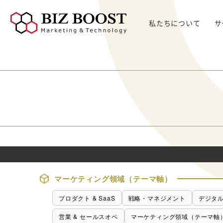
私たちについて
サ
デジタルマーケティング
デジタルマーケティング
プロダクト & SaaS
We
コンサルティングサ
リード獲得
ウェビナー支援
戦略・マネジメント
セミ
ービス
BtoB Webサイト
した
イベントマーケティング
デジタル施策 & チャネル
BtoBマーケティ
制作
Bt
マーケティングオートメーション
顧客・リードマネジメント
ング参謀
BtoBコンテンツ
出し
ト
インサイドセールス
コンテンツ & SEO
デジタルインサイ
制作
化
Bt
ドSC
Salesforce
データ & 指標
ガ
BtoB広告
げた
リード醸成
座談会
組織・パートナー & 法務
メディアプロモー
BtoBインサイド
ション
営業 & セールスオペ
マーケティング領域（テーマ軸）
セールス
展示会トータル支
メルマガ制作配信
援サービス
プロダクト & SaaS
戦略・マネジメント
デジタル
代行
ウェビナー運用代
営業 & セールスオペ
マーケティング領域（テーマ軸