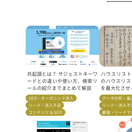
共起語とは？ サジェストキーワ
ハウスリストと
ードとの違いや使い方、検索ツ
のハウスリス
ールの紹介までまとめて解説
を最大化させ
SEO・オーガニック流入
データ分析・最
リード・流入不足
リード・流入不
コンテンツ & SEO
顧客・リードマ