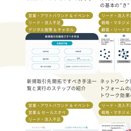
の基本の”き”
営業・アウトバウンド & イベント
リード・流入不
リード・流入不足
戦略・マネジメ
デジタル施策 & チャネル
顧客・リードマ
新規取引先開拓ですべき手法一
ネットワーク
覧と実行のステップの紹介
トフォームの
トワーク効果
説
営業・アウトバウンド & イベント
リード・流入不
営業 & セールスオペ
戦略・マネジメ
リード・流入不足