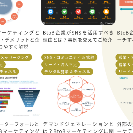
マーケティングと
BtoB企業がSNSを活用すべき
Bto
ト・デメリットと企
理由とは？事例を交えてご紹介
ーチす
りやすく解説
& メッセージング
SNS・コミュニティ & 拡散
営業・
足
リード・流入不足
営業 &
 チャネル
デジタル施策 & チャネル
リード
ーターフォールと
デマンドジェネレーションと
外部の
oBマーケティング
は？BtoBマーケティングに関
ーケテ