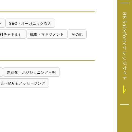
Microsoft Clarity
(マイクロソフト
BB Salesforceナレッジサイト
クラリティ）
グ
SEO・オーガニック流入
Salesforce（セ
ールスフォース）
料チャネル）
戦略・マネジメント
その他
HubSpot（ハブ
スポット）
GA4運用支援サー
ビス
差別化・ポジショニング不明
ール・MA & メッセージング