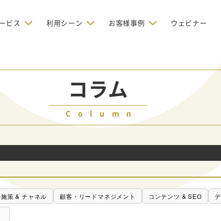
ービス
利用シーン
お客様事例
ウェビナー
デジタルリクルーティング
bからの問い合わせを増やしたい
BtoBのインターネット広
お客様のみに配信したい
OMリクルーティン
ナー/ウェビナーの集客を増や
グ
コラム
い
新規開拓の営業力を強化し
oBのテレマーケティングで成果を
採用コストを削減したい
たい
向け）
Column
レーラーハウスの認知度向上と文
営業の成果を最大化するBtoB
形成を目指して効果的なメールマ
ルマーケティング：成功企業
oBのリスティング広告で成果を上
営業が疲弊する「飛び込
ジン配信の仕組みをMAで構築
ルな事例に学ぶ
い
「テレアポ」を脱却したい
施策 & チャネル
顧客・リードマネジメント
コンテンツ & SEO
デ
）