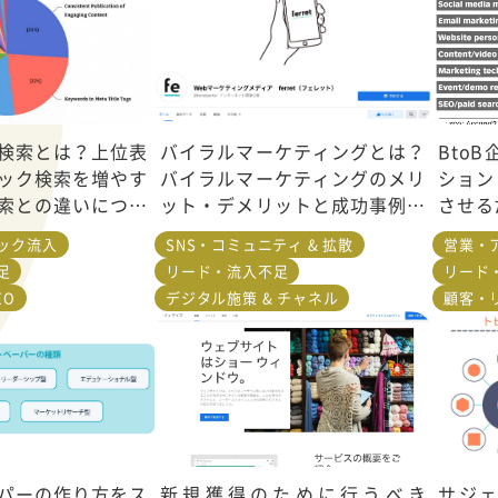
検索とは？上位表
バイラルマーケティングとは？
Bto
ック検索を増やす
バイラルマーケティングのメリ
ション
索との違いについ
ット・デメリットと成功事例を
させる
紹介
ニック流入
SNS・コミュニティ & 拡散
営業・
足
リード・流入不足
リード
EO
デジタル施策 & チャネル
顧客・
パーの作り方をス
新規獲得のために行うべき
サジ