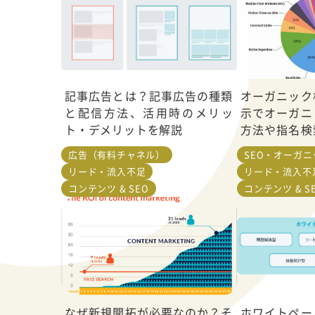
記事広告とは？記事広告の種類
オーガニック
と配信方法、活用時のメリッ
示でオーガニ
ト・デメリットを解説
方法や指名検
ても解説
広告（有料チャネル）
SEO・オーガ
リード・流入不足
リード・流入不
コンテンツ & SEO
コンテンツ & S
なぜ新規開拓が必要なのか？そ
ホワイトペー