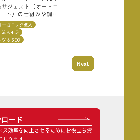
gleサジェスト（オートコ
リート）の仕組みや調べ
ジェストキーワードを調
・オーガニック流入
めのツールも紹介
・流入不足
ツ & SEO
Next
ンロード
ネス効率を向上させるためにお役立ち資
ております。