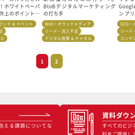
！ホワイトペーパ
BtoBデジタルマーケティング
Goo
作上のポイントも
の打ち手
ンプ
方、サ
ンド & イベント
Web・オウンドメディア
SEO
べるた
足
リード・流入不足
リード
EO
デジタル施策 & チャネル
コンテン
1
2
資料ダウ
抱える課題についてな
すべてのビジ
料をご提供し