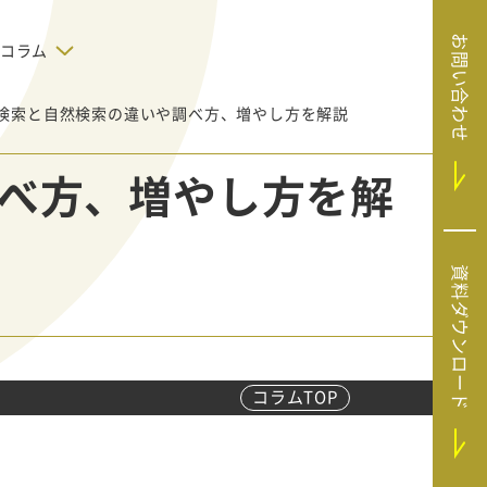
お問い合わせ
コラム
検索と自然検索の違いや調べ方、増やし方を解説
デジタルテクノロジー
告で狙った
SaaS導入
システムエンジニア
べ方、増やし方を解
リング
BIZUTTO経費
たい
MRC（マーケラ
（中小企業
イズクラウド）
デジタ
HubSpotで実現した、決済データの
資料ダウンロード
ListFinder（リ
のリア
即時可視化と対応迅速化｜フリーウ
み営業」や
ェイフィナンシャル株式会社
ストファインダ
ー）
Sansan（サンサ
ン）
コラムTOP
SiTest（サイテス
ト）