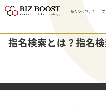
私たちについて
サ
デジタルマーケティング
デジタルマーケティング
プロダクト & SaaS
We
コンサルティングサ
リード獲得
ウェビナー支援
戦略・マネジメント
セミ
指名検索とは？指名検
ービス
BtoB Webサイト
した
イベントマーケティング
デジタル施策 & チャネル
BtoBマーケティ
制作
Bt
マーケティングオートメーション
顧客・リードマネジメント
ング参謀
BtoBコンテンツ
出し
ト
インサイドセールス
コンテンツ & SEO
デジタルインサイ
制作
化
Bt
ドSC
Salesforce
データ & 指標
ガ
BtoB広告
げた
リード醸成
座談会
組織・パートナー & 法務
メディアプロモー
BtoBインサイド
ション
営業 & セールスオペ
セールス
展示会トータル支
メルマガ制作配信
援サービス
代行
ウェビナー運用代