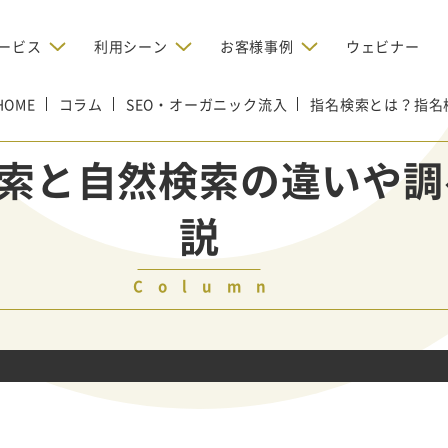
ービス
利用シーン
お客様事例
ウェビナー
HOME
コラム
デジタルリクルーティング
SEO・オーガニック流入
指名検索とは？指名
bからの問い合わせを増やしたい
BtoBのインターネット広
お客様のみに配信したい
OMリクルーティン
ナー/ウェビナーの集客を増や
索と自然検索の違いや調
グ
い
新規開拓の営業力を強化し
oBのテレマーケティングで成果を
採用コストを削減したい
説
たい
向け）
レーラーハウスの認知度向上と文
営業の成果を最大化するBtoB
形成を目指して効果的なメールマ
ルマーケティング：成功企業
oBのリスティング広告で成果を上
営業が疲弊する「飛び込
ジン配信の仕組みをMAで構築
ルな事例に学ぶ
い
「テレアポ」を脱却したい
Column