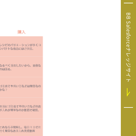
Microsoft Clarity
(マイクロソフト
BB Salesforceナレッジサイト
クラリティ）
Salesforce（セ
ールスフォース）
HubSpot（ハブ
スポット）
GA4運用支援サー
ビス