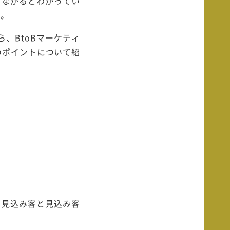
つながるとわかってい
う。
、BtoBマーケティ
のポイントについて紹
在見込み客と見込み客