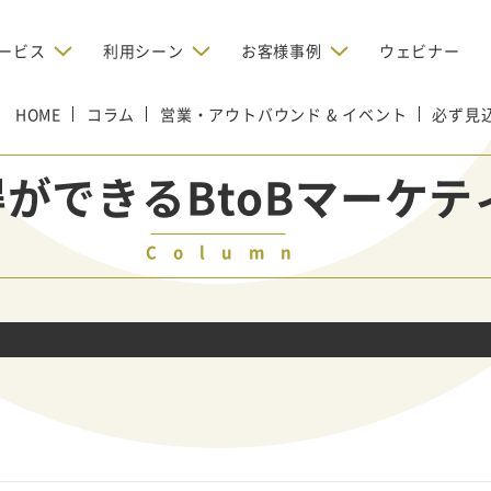
ービス
利用シーン
お客様事例
ウェビナー
HOME
コラム
デジタルリクルーティング
営業・アウトバウンド & イベント
必ず見
bからの問い合わせを増やしたい
BtoBのインターネット広
お客様のみに配信したい
OMリクルーティン
ナー/ウェビナーの集客を増や
ができるBtoBマーケ
グ
い
新規開拓の営業力を強化し
oBのテレマーケティングで成果を
採用コストを削減したい
たい
向け）
Column
レーラーハウスの認知度向上と文
営業の成果を最大化するBtoB
形成を目指して効果的なメールマ
ルマーケティング：成功企業
oBのリスティング広告で成果を上
営業が疲弊する「飛び込
ジン配信の仕組みをMAで構築
ルな事例に学ぶ
い
「テレアポ」を脱却したい