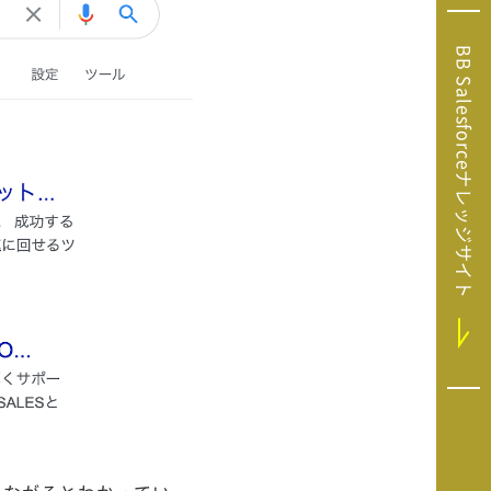
Microsoft Clarity
(マイクロソフト
BB Salesforceナレッジサイト
クラリティ）
Salesforce（セ
ールスフォース）
HubSpot（ハブ
スポット）
GA4運用支援サー
ビス