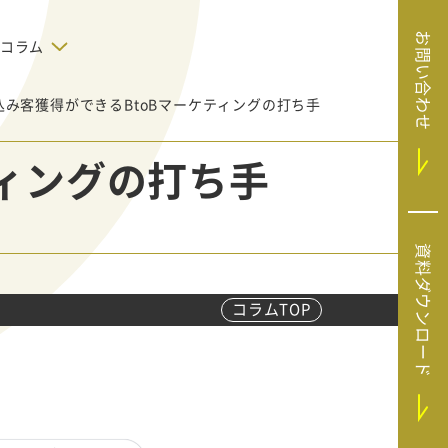
お問い合わせ
コラム
込み客獲得ができるBtoBマーケティングの打ち手
デジタルテクノロジー
告で狙った
SaaS導入
システムエンジニア
ティングの打ち手
リング
BIZUTTO経費
たい
MRC（マーケラ
（中小企業
イズクラウド）
デジタ
HubSpotで実現した、決済データの
資料ダウンロード
ListFinder（リ
のリア
即時可視化と対応迅速化｜フリーウ
み営業」や
ェイフィナンシャル株式会社
ストファインダ
ー）
コラムTOP
Sansan（サンサ
ン）
SiTest（サイテス
ト）