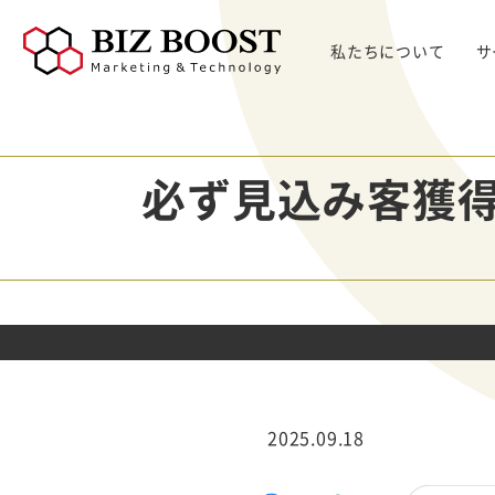
私たちについて
サ
デジタルマーケティング
デジタルマーケティング
プロダクト & SaaS
We
コンサルティングサ
リード獲得
ウェビナー支援
戦略・マネジメント
セミ
ービス
必ず見込み客獲得
BtoB Webサイト
した
イベントマーケティング
デジタル施策 & チャネル
BtoBマーケティ
制作
Bt
マーケティングオートメーション
顧客・リードマネジメント
ング参謀
BtoBコンテンツ
出し
ト
インサイドセールス
コンテンツ & SEO
デジタルインサイ
制作
化
Bt
ドSC
Salesforce
データ & 指標
ガ
BtoB広告
げた
リード醸成
座談会
組織・パートナー & 法務
メディアプロモー
BtoBインサイド
ション
営業 & セールスオペ
セールス
展示会トータル支
メルマガ制作配信
2025.09.18
援サービス
代行
ウェビナー運用代