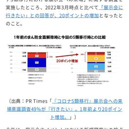
実施したところ、2022年3月時点と比べて
「展示会に
行きたい」との回答が、20ポイントの増加
となったと
のこと。
（出典：PR Times「
『コロナ5類移行』展示会への来
場意識調査49%が『行きたい』。1年前より20ポイン
ト増加。
」）