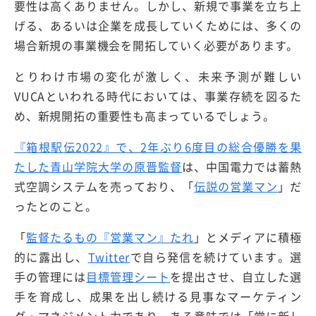
要性は高くありません。しかし、新規で事業を立ち上
げる、あるいは企業を成長していくためには、多くの
場合新規の事業機会を開拓していく必要があります。
とりわけ市場の変化が激しく、未来予測が難しい
VUCAといわれる時代においては、事業存続を図るた
め、新規開拓の重要性も高まっているでしょう。
『箱根駅伝2022』で、2年ぶり6度目の総合優勝を果
たした青山学院大学の原晋監督
は、中国電力では蓄熱
式空調システムを売っており、「
伝説の営業マン
」だ
ったとのこと。
「
監督たるもの『営業マン』たれ
」とメディアに積極
的に露出し、
Twitter
で自ら発信を続けています。選
手の管理には
目標管理シート
を提出させ、自立した選
手を育成し、成果を出し続ける見事なマーケティン