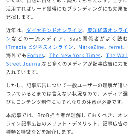
いため、自然に目をとめて読んでもらえます。上手に
活用すればリード獲得にもブランディングにも効果を
発揮します。
近年は、
ダイヤモンドオンライン
、
東洋経済オンライ
ン
などの一流メディア、SaaS関係者がよく読む
ITmedia ビジネスオンライン
、
MarkeZine
、
ferret
、
海外でも
Forbes
、
The New York Times
、
The Wall
Street Journal
など
多くのメディアが記事広告に力を
入れています。
しかし、記事広告について一般ユーザーの理解が追い
ついているとまでは言えない状況なので、メディア選
びもコンテンツ制作にもそれなりの注意が必要です。
本記事では、BtoB担当者が理解しておくべき、オン
ライン記事広告のメリット・デメリット、記事広告の
種類と特徴などを紹介します。