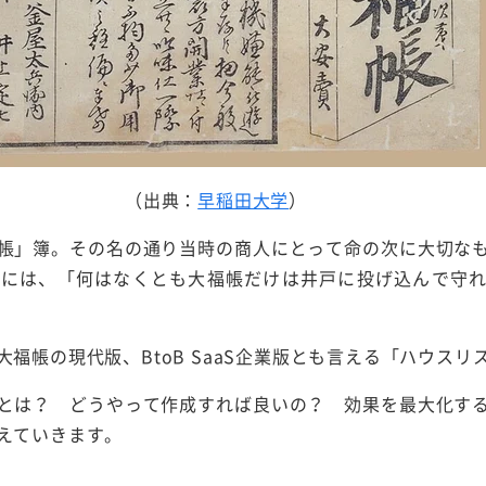
（出典：
早稲田大学
）
帳」簿。その名の通り当時の商人にとって命の次に大切な
際には、「何はなくとも大福帳だけは井戸に投げ込んで守
福帳の現代版、BtoB SaaS企業版とも言える「ハウスリ
とは？ どうやって作成すれば良いの？ 効果を最大化す
えていきます。