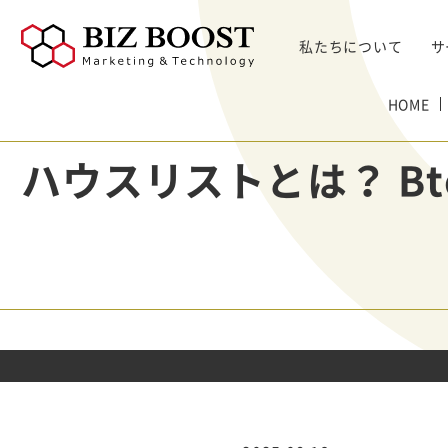
私たちについて
サ
デジタルマーケティング
HOME
デジタルマーケティング
プロダクト & SaaS
We
コンサルティングサ
リード獲得
ウェビナー支援
戦略・マネジメント
セミ
ハウスリストとは？ B
ービス
BtoB Webサイト
した
イベントマーケティング
デジタル施策 & チャネル
BtoBマーケティ
制作
Bt
マーケティングオートメーション
顧客・リードマネジメント
ング参謀
BtoBコンテンツ
出し
ト
インサイドセールス
コンテンツ & SEO
デジタルインサイ
制作
化
Bt
ドSC
Salesforce
データ & 指標
ガ
BtoB広告
げた
リード醸成
座談会
組織・パートナー & 法務
メディアプロモー
BtoBインサイド
ション
営業 & セールスオペ
セールス
展示会トータル支
メルマガ制作配信
援サービス
代行
ウェビナー運用代