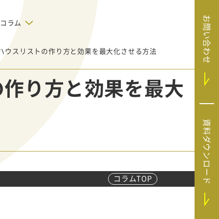
お問い合わせ
コラム
業のハウスリストの作り方と効果を最大化させる方法
デジタルテクノロジー
告で狙った
SaaS導入
システムエンジニア
の作り方と効果を最大
リング
BIZUTTO経費
たい
MRC（マーケラ
（中小企業
イズクラウド）
デジタ
HubSpotで実現した、決済データの
資料ダウンロード
ListFinder（リ
のリア
即時可視化と対応迅速化｜フリーウ
み営業」や
ェイフィナンシャル株式会社
ストファインダ
ー）
Sansan（サンサ
ン）
コラムTOP
SiTest（サイテス
ト）