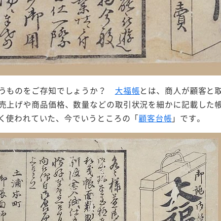
いうものをご存知でしょうか？
大福帳
とは、商人が顧客と
売上げや商品価格、数量などの取引状況を細かに記載した
く使われていた、今でいうところの「
顧客台帳
」です。