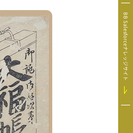
Microsoft Clarity
(マイクロソフト
BB Salesforceナレッジサイト
クラリティ）
Salesforce（セ
ールスフォース）
HubSpot（ハブ
スポット）
GA4運用支援サー
ビス