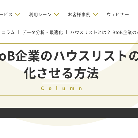
ービス
利用シーン
お客様事例
ウェビナー
コラム
データ分析・最適化
デジタルリクルーティング
ハウスリストとは？ BtoB企
bからの問い合わせを増やしたい
BtoBのインターネット広
お客様のみに配信したい
OMリクルーティン
ナー/ウェビナーの集客を増や
toB企業のハウスリスト
グ
い
新規開拓の営業力を強化し
oBのテレマーケティングで成果を
採用コストを削減したい
化させる方法
たい
向け）
レーラーハウスの認知度向上と文
営業の成果を最大化するBtoB
形成を目指して効果的なメールマ
ルマーケティング：成功企業
oBのリスティング広告で成果を上
営業が疲弊する「飛び込
ジン配信の仕組みをMAで構築
ルな事例に学ぶ
い
「テレアポ」を脱却したい
Column