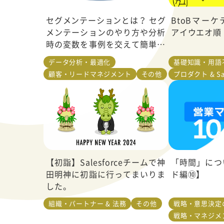
セグメンテーションとは？ セグ
BtoBマー
メンテーションのやり方や分析
アイウエオ順 
時の変数を事例を交えて簡単に
解説
データ分析・最適化
基礎知識・用語
顧客・リードマネジメント
その他
プロダクト & Sa
【初詣】Salesforceチームで神
「時間」につ
田明神に初詣に行ってまいりま
ド編⑩】
した。
組織・パートナー & 法務
その他
戦略・意思決定
戦略・マネジメ