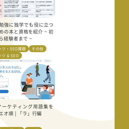
の勉強に独学でも役に立つ
めの本と資格を紹介 ~ 初
ら経験者まで ~
ンツ・SEO課題
その他
ツ & SEO
Bマーケティング用語集を
エオ順 | 「ラ」行編