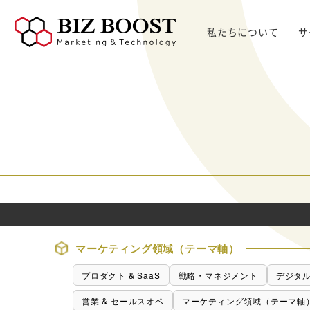
私たちについて
サ
デジタルマーケティング
デジタルマーケティング
プロダクト & SaaS
We
コンサルティングサ
リード獲得
ウェビナー支援
戦略・マネジメント
セミ
ービス
BtoB Webサイト
した
イベントマーケティング
デジタル施策 & チャネル
BtoBマーケティ
制作
Bt
マーケティングオートメーション
顧客・リードマネジメント
ング参謀
BtoBコンテンツ
出し
ト
インサイドセールス
コンテンツ & SEO
デジタルインサイ
制作
化
Bt
ドSC
Salesforce
データ & 指標
ガ
BtoB広告
げた
リード醸成
座談会
組織・パートナー & 法務
メディアプロモー
BtoBインサイド
ション
営業 & セールスオペ
マーケティング領域（テーマ軸）
セールス
展示会トータル支
メルマガ制作配信
援サービス
プロダクト & SaaS
戦略・マネジメント
デジタル
代行
ウェビナー運用代
営業 & セールスオペ
マーケティング領域（テーマ軸