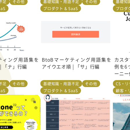
不足
その他
基礎知識・用語不足
その他
基礎知
aS
プロダクト & SaaS
プロダク
ケティング用語集を
BtoBマーケティング用語集を
カスタ
| 「ナ」行編
アイウエオ順 | 「サ」行編
例を6
ーニー
不足
その他
基礎知識・用語不足
その他
CS・
aS
プロダクト & SaaS
顧客・