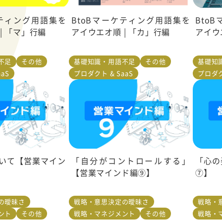
ケティング用語集を
BtoBマーケティング用語集を
Bto
| 「マ」行編
アイウエオ順 | 「カ」行編
アイウ
不足
その他
基礎知識・用語不足
その他
基礎知
aS
プロダクト & SaaS
プロダク
いて【営業マイン
「自分がコントロールする」
「心の
【営業マインド編⑨】
⑦】
の曖昧さ
戦略・意思決定の曖昧さ
戦略・
ント
その他
戦略・マネジメント
その他
戦略・