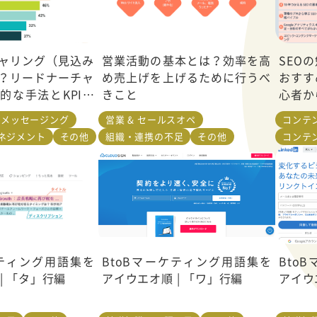
ャリング（見込み
営業活動の基本とは？効率を高
SEO
？リードナーチャ
め売上げを上げるために行うべ
おすす
的な手法とKPIに
きこと
心者か
& メッセージング
営業 & セールスオペ
コンテ
ネジメント
その他
組織・連携の不足
その他
コンテン
ケティング用語集を
BtoBマーケティング用語集を
Bto
| 「タ」行編
アイウエオ順 | 「ワ」行編
アイウ