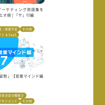
Bマーケティング用語集を
エオ順 | 「ヤ」行編
識・用語不足
その他
ト & SaaS
姿勢」【営業マインド編
意思決定の曖昧さ
マネジメント
その他