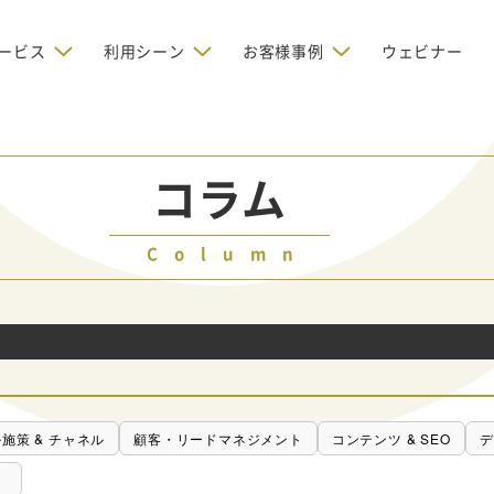
ービス
利用シーン
お客様事例
ウェビナー
デジタルリクルーティング
bからの問い合わせを増やしたい
BtoBのインターネット広
お客様のみに配信したい
OMリクルーティン
ナー/ウェビナーの集客を増や
グ
コラム
い
新規開拓の営業力を強化し
oBのテレマーケティングで成果を
採用コストを削減したい
たい
向け）
Column
レーラーハウスの認知度向上と文
営業の成果を最大化するBtoB
形成を目指して効果的なメールマ
ルマーケティング：成功企業
oBのリスティング広告で成果を上
営業が疲弊する「飛び込
ジン配信の仕組みをMAで構築
ルな事例に学ぶ
い
「テレアポ」を脱却したい
施策 & チャネル
顧客・リードマネジメント
コンテンツ & SEO
デ
）