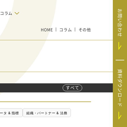
お問い合わせ
コラム
デジタルテクノロジー
HOME
コラム
その他
告で狙った
SaaS導入
システムエンジニア
リング
BIZUTTO経費
たい
MRC（マーケラ
（中小企業
イズクラウド）
デジタ
HubSpotで実現した、決済データの
資料ダウンロード
ListFinder（リ
のリア
即時可視化と対応迅速化｜フリーウ
み営業」や
ェイフィナンシャル株式会社
ストファインダ
ー）
すべて
Sansan（サンサ
ン）
SiTest（サイテス
ータ & 指標
組織・パートナー & 法務
ト）