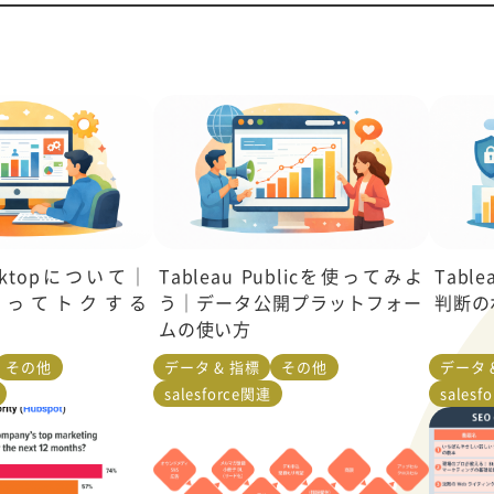
Desktopについて｜
Tableau Publicを使ってみよ
Tabl
使ってトクする
う｜データ公開プラットフォー
判断の
ムの使い方
その他
データ & 指標
その他
データ 
salesforce関連
salesf