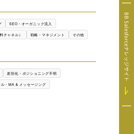
Microsoft Clarity
(マイクロソフト
BB Salesforceナレッジサイト
クラリティ）
グ
SEO・オーガニック流入
Salesforce（セ
ールスフォース）
料チャネル）
戦略・マネジメント
その他
HubSpot（ハブ
スポット）
GA4運用支援サー
ビス
差別化・ポジショニング不明
ール・MA & メッセージング