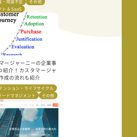
識・用語不足
その他
ト & SaaS
マージャーニーの企業事
つ紹介！カスタマージャ
作成の流れも紹介
リテンション・ライフサイクル
リードマネジメント
その他