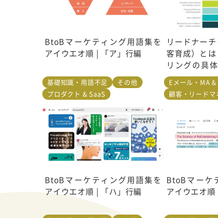
BtoBマーケティング用語集を
リードナーチ
アイウエオ順 | 「ア」行編
客育成）とは
リングの具体
ついて解説
基礎知識・用語不足
その他
Eメール・MA 
プロダクト & SaaS
顧客・リードマ
BtoBマーケティング用語集を
BtoBマー
アイウエオ順 | 「ハ」行編
アイウエオ順 