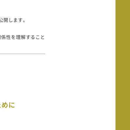
に公開します。
の関係性を理解すること
ために
。