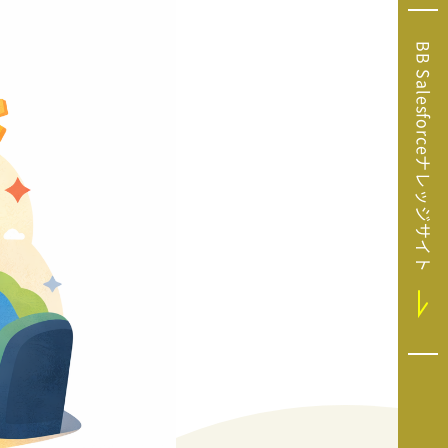
Microsoft Clarity
(マイクロソフト
BB Salesforceナレッジサイト
クラリティ）
Salesforce（セ
ールスフォース）
HubSpot（ハブ
スポット）
GA4運用支援サー
ビス