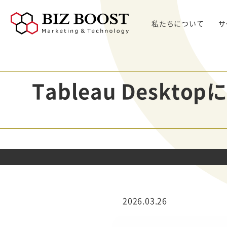
私たちについて
サ
デジタルマーケティング
デジタルマーケティング
プロダクト & SaaS
We
コンサルティングサ
リード獲得
ウェビナー支援
戦略・マネジメント
セミ
Tableau Desk
ービス
BtoB Webサイト
した
イベントマーケティング
デジタル施策 & チャネル
BtoBマーケティ
制作
Bt
マーケティングオートメーション
顧客・リードマネジメント
ング参謀
BtoBコンテンツ
出し
ト
インサイドセールス
コンテンツ & SEO
デジタルインサイ
制作
化
Bt
ドSC
Salesforce
データ & 指標
ガ
BtoB広告
げた
リード醸成
座談会
組織・パートナー & 法務
メディアプロモー
BtoBインサイド
ション
営業 & セールスオペ
セールス
展示会トータル支
メルマガ制作配信
2026.03.26
援サービス
代行
ウェビナー運用代