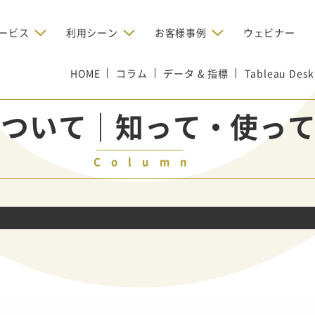
ービス
利用シーン
お客様事例
ウェビナー
HOME
デジタルリクルーティング
コラム
データ & 指標
Tableau D
bからの問い合わせを増やしたい
BtoBのインターネット広
お客様のみに配信したい
OMリクルーティン
ナー/ウェビナーの集客を増や
topについて｜知って・使って
グ
い
新規開拓の営業力を強化し
oBのテレマーケティングで成果を
採用コストを削減したい
たい
向け）
Column
レーラーハウスの認知度向上と文
営業の成果を最大化するBtoB
形成を目指して効果的なメールマ
ルマーケティング：成功企業
oBのリスティング広告で成果を上
営業が疲弊する「飛び込
ジン配信の仕組みをMAで構築
ルな事例に学ぶ
い
「テレアポ」を脱却したい