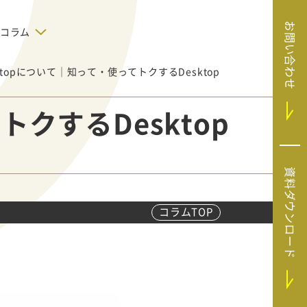
お問い合わせ
コラム
esktopについて｜知って・使ってトクするDesktop
デジタルテクノロジー
告で狙った
SaaS導入
システムエンジニア
トクするDesktop
リング
BIZUTTO経費
たい
MRC（マーケラ
（中小企業
イズクラウド）
デジタ
HubSpotで実現した、決済データの
資料ダウンロード
ListFinder（リ
のリア
即時可視化と対応迅速化｜フリーウ
み営業」や
ェイフィナンシャル株式会社
ストファインダ
ー）
コラムTOP
Sansan（サンサ
ン）
SiTest（サイテス
ト）