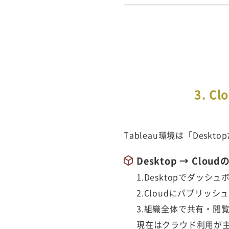
3. 
Tableau環境は「Des
Desktop → Cl
1.Desktopでダッシ
2.C
l
o
u
dにパブリッシ
3.組
織全体で共有・閲
現在はクラウド利用が