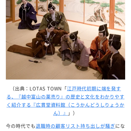
（出典：LOTAS TOWN「
江戸時代初期に端を発す
る、『越中富山の薬売り』の歴史と文化をわかりやす
く紹介する『広貫堂資料館（こうかんどうしりょうか
ん）』
」）
今の時代でも
退職時の顧客リスト持ち出しが騒ぎ
にな