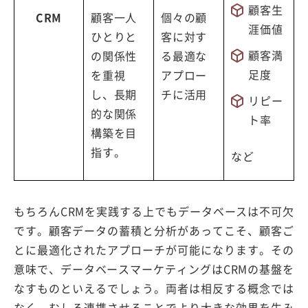
顧客生
CRM
顧客一人
個々の顧
涯価値
ひとりと
客に対す
顧客満
の関係性
る最適な
足度
を重視
アプロー
し、長期
チに活用
リピー
的な関係
ト率
構築を目
指す。
など
もちろんCRMを実践する上でもデータベースは不可欠
です。顧客データの蓄積と分析があってこそ、顧客ご
とに最適化されたアプローチが可能になります。その
意味で、データベースマーケティングはCRMの基盤を
なすものといえるでしょう。両者は相反する概念では
なく、むしろ連携させることでより大きな効果を生み