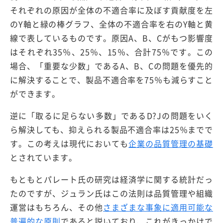
それぞれの原因が全体の不適合率に及ぼす貢献度を左
のY軸と緑の棒グラフ、全体の不適合率を右のY軸と黄
線で表しているものです。原因A、B、Cがもつ影響度
はそれぞれ35％、25％、15％、合計75％です。この
場合、「重要な少数」であるA、B、Cの問題を優先的
に解決することで、製品不適合率を75％も減らすこと
ができます。
逆に「取るに足らない多数」であるD?Jの問題をいく
ら解決しても、抑えられる製品不適合率は25％までで
す。この考えは現代においても
企業の品質管理の基礎
とされています。
もともとパレート氏の研究は経済学に関する統計だっ
たのですが、ジュラン氏はこの法則は品質管理や組織
運営はもちろん、その他
さまざまな事象に適用可能な
普遍的な原則
であると説いており、これがきっかけで