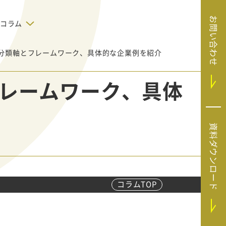
お問い合わせ
コラム
分類軸とフレームワーク、具体的な企業例を紹介
デジタルテクノロジー
告で狙った
SaaS導入
システムエンジニア
レームワーク、具体
リング
BIZUTTO経費
たい
MRC（マーケラ
（中小企業
イズクラウド）
デジタ
HubSpotで実現した、決済データの
資料ダウンロード
ListFinder（リ
のリア
即時可視化と対応迅速化｜フリーウ
み営業」や
ェイフィナンシャル株式会社
ストファインダ
ー）
Sansan（サンサ
ン）
コラムTOP
SiTest（サイテス
ト）