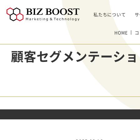
私たちについて
サ
デジタルマーケティング
HOME
コ
デジタルマーケティング
プロダクト & SaaS
We
コンサルティングサ
リード獲得
ウェビナー支援
戦略・マネジメント
セミ
顧客セグメンテーショ
ービス
BtoB Webサイト
した
イベントマーケティング
デジタル施策 & チャネル
BtoBマーケティ
制作
Bt
マーケティングオートメーション
顧客・リードマネジメント
ング参謀
BtoBコンテンツ
出し
ト
インサイドセールス
コンテンツ & SEO
デジタルインサイ
制作
化
Bt
ドSC
Salesforce
データ & 指標
ガ
BtoB広告
げた
リード醸成
座談会
組織・パートナー & 法務
メディアプロモー
BtoBインサイド
ション
営業 & セールスオペ
セールス
展示会トータル支
メルマガ制作配信
援サービス
代行
ウェビナー運用代