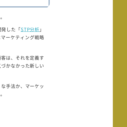
す。
開発した「
STP分析
」
はマーケティング戦略
顧客は、それを定義す
気づかなかった新しい
うな手法か、マーケッ
す。