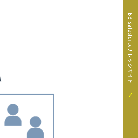
Microsoft Clarity
(マイクロソフト
BB Salesforceナレッジサイト
クラリティ）
Salesforce（セ
ールスフォース）
HubSpot（ハブ
スポット）
GA4運用支援サー
ビス