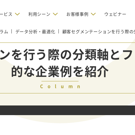
ービス
利用シーン
お客様事例
ウェビナー
ラム
データ分析・最適化
デジタルリクルーティング
顧客セグメンテーションを行う際の
bからの問い合わせを増やしたい
BtoBのインターネット広
お客様のみに配信したい
OMリクルーティン
ナー/ウェビナーの集客を増や
ンを行う際の分類軸とフ
グ
い
新規開拓の営業力を強化し
oBのテレマーケティングで成果を
採用コストを削減したい
的な企業例を紹介
たい
向け）
レーラーハウスの認知度向上と文
営業の成果を最大化するBtoB
形成を目指して効果的なメールマ
ルマーケティング：成功企業
oBのリスティング広告で成果を上
営業が疲弊する「飛び込
ジン配信の仕組みをMAで構築
ルな事例に学ぶ
い
「テレアポ」を脱却したい
Column