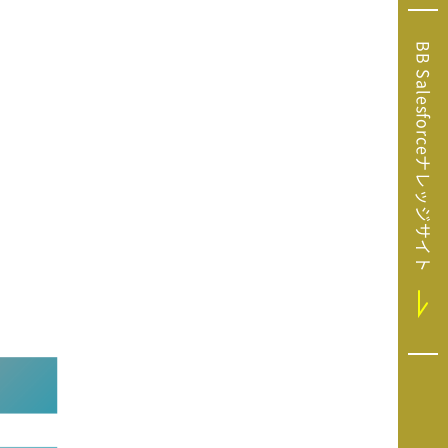
Microsoft Clarity
(マイクロソフト
BB Salesforceナレッジサイト
クラリティ）
Salesforce（セ
ールスフォース）
HubSpot（ハブ
スポット）
GA4運用支援サー
ビス