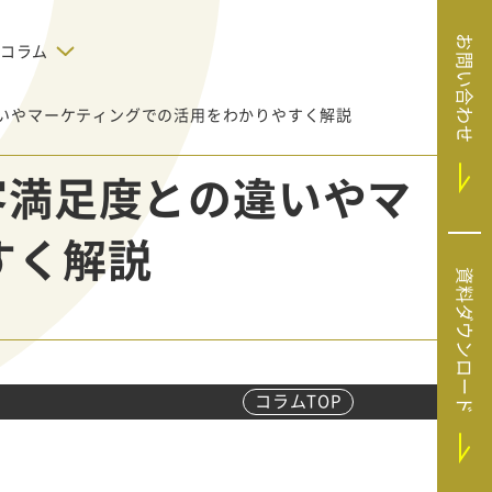
お問い合わせ
コラム
違いやマーケティングでの活用をわかりやすく解説
デジタルテクノロジー
告で狙った
SaaS導入
システムエンジニア
客満足度との違いやマ
リング
BIZUTTO経費
たい
MRC（マーケラ
（中小企業
すく解説
イズクラウド）
デジタ
HubSpotで実現した、決済データの
資料ダウンロード
ListFinder（リ
のリア
即時可視化と対応迅速化｜フリーウ
み営業」や
ェイフィナンシャル株式会社
ストファインダ
ー）
Sansan（サンサ
ン）
コラムTOP
SiTest（サイテス
ト）