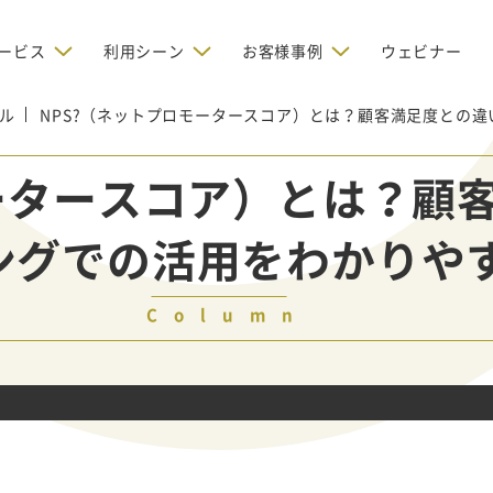
ービス
利用シーン
お客様事例
ウェビナー
ル
NPS?（ネットプロモータースコア）とは？顧客満足度との
デジタルリクルーティング
bからの問い合わせを増やしたい
BtoBのインターネット広
お客様のみに配信したい
OMリクルーティン
ナー/ウェビナーの集客を増や
モータースコア）とは？顧
グ
い
新規開拓の営業力を強化し
oBのテレマーケティングで成果を
採用コストを削減したい
ングでの活用をわかりや
たい
向け）
レーラーハウスの認知度向上と文
営業の成果を最大化するBtoB
形成を目指して効果的なメールマ
ルマーケティング：成功企業
oBのリスティング広告で成果を上
営業が疲弊する「飛び込
ジン配信の仕組みをMAで構築
ルな事例に学ぶ
い
「テレアポ」を脱却したい
Column