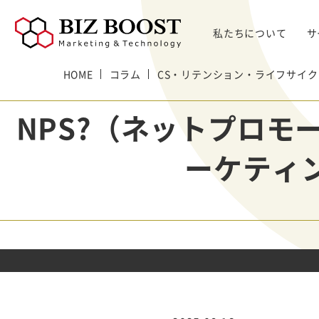
私たちについて
サ
HOME
コラム
デジタルマーケティング
CS・リテンション・ライフサイク
デジタルマーケティング
プロダクト & SaaS
We
コンサルティングサ
リード獲得
ウェビナー支援
戦略・マネジメント
セミ
NPS?（ネットプロ
ービス
BtoB Webサイト
した
イベントマーケティング
デジタル施策 & チャネル
BtoBマーケティ
制作
Bt
マーケティングオートメーション
顧客・リードマネジメント
ング参謀
ーケティ
BtoBコンテンツ
出し
ト
インサイドセールス
コンテンツ & SEO
デジタルインサイ
制作
化
Bt
ドSC
Salesforce
データ & 指標
ガ
BtoB広告
げた
リード醸成
座談会
組織・パートナー & 法務
メディアプロモー
BtoBインサイド
ション
営業 & セールスオペ
セールス
展示会トータル支
メルマガ制作配信
援サービス
代行
ウェビナー運用代