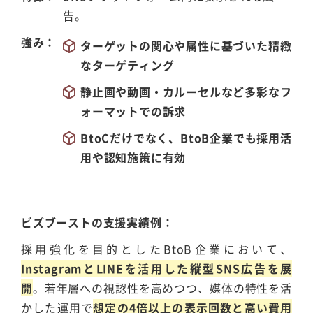
告。
強み
ターゲットの関心や属性に基づいた精緻
なターゲティング
静止画や動画・カルーセルなど多彩なフ
ォーマットでの訴求
BtoCだけでなく、BtoB企業でも採用活
用や認知施策に有効
ビズブーストの支援実績例
採用強化を目的としたBtoB企業において、
InstagramとLINEを活用した縦型SNS広告を展
開
。若年層への視認性を高めつつ、媒体の特性を活
かした運用で
想定の4倍以上の表示回数と高い費用