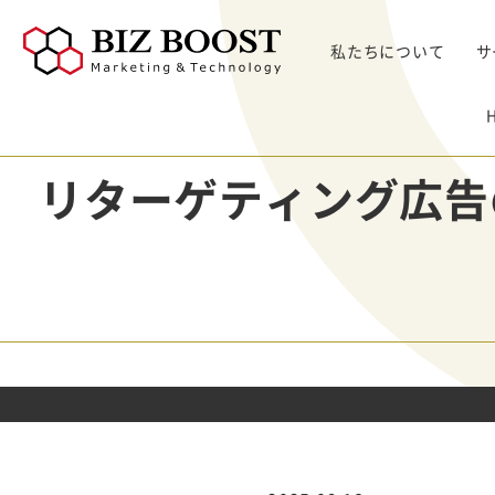
私たちについて
サ
デジタルマーケティング
デジタルマーケティング
プロダクト & SaaS
We
コンサルティングサ
リード獲得
ウェビナー支援
戦略・マネジメント
セミ
リターゲティング広告
ービス
BtoB Webサイト
した
イベントマーケティング
デジタル施策 & チャネル
BtoBマーケティ
制作
Bt
マーケティングオートメーション
顧客・リードマネジメント
ング参謀
BtoBコンテンツ
出し
ト
インサイドセールス
コンテンツ & SEO
デジタルインサイ
制作
化
Bt
ドSC
Salesforce
データ & 指標
ガ
BtoB広告
げた
リード醸成
座談会
組織・パートナー & 法務
メディアプロモー
BtoBインサイド
ション
営業 & セールスオペ
セールス
展示会トータル支
メルマガ制作配信
援サービス
代行
ウェビナー運用代