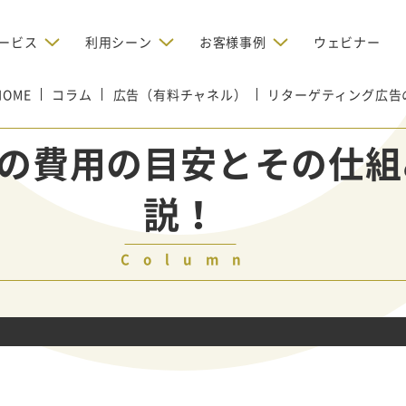
ービス
利用シーン
お客様事例
ウェビナー
HOME
コラム
デジタルリクルーティング
広告（有料チャネル）
リターゲティング広告
bからの問い合わせを増やしたい
BtoBのインターネット広
お客様のみに配信したい
OMリクルーティン
ナー/ウェビナーの集客を増や
の費用の目安とその仕組
グ
い
新規開拓の営業力を強化し
oBのテレマーケティングで成果を
採用コストを削減したい
説！
たい
向け）
レーラーハウスの認知度向上と文
営業の成果を最大化するBtoB
形成を目指して効果的なメールマ
ルマーケティング：成功企業
oBのリスティング広告で成果を上
営業が疲弊する「飛び込
ジン配信の仕組みをMAで構築
ルな事例に学ぶ
い
「テレアポ」を脱却したい
Column