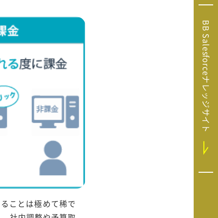
Microsoft Clarity
(マイクロソフト
BB Salesforceナレッジサイト
クラリティ）
Salesforce（セ
ールスフォース）
HubSpot（ハブ
スポット）
GA4運用支援サー
ビス
することは極めて稀で
べ、社内調整や予算取