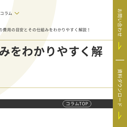
お問い合わせ
コラム
の費用の目安とその仕組みをわかりやすく解説！
デジタルテクノロジー
告で狙った
SaaS導入
システムエンジニア
みをわかりやすく解
リング
BIZUTTO経費
たい
MRC（マーケラ
（中小企業
イズクラウド）
デジタ
HubSpotで実現した、決済データの
資料ダウンロード
ListFinder（リ
のリア
即時可視化と対応迅速化｜フリーウ
み営業」や
ェイフィナンシャル株式会社
ストファインダ
ー）
Sansan（サンサ
ン）
コラムTOP
SiTest（サイテス
ト）