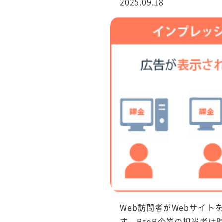
2025.09.18
行サービス
BtoBテレマーケ
ティング
Web訪問者がWebサイ
す。BtoB企業の担当者