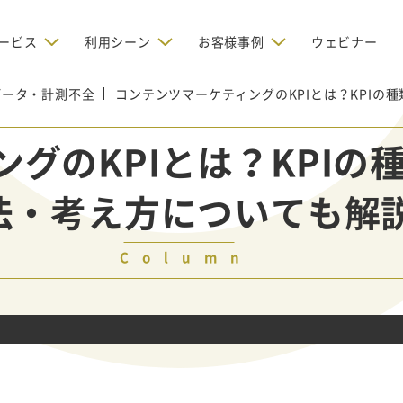
ービス
利用シーン
お客様事例
ウェビナー
データ・計測不全
デジタルリクルーティング
コンテンツマーケティングのKPIとは？KPI
bからの問い合わせを増やしたい
BtoBのインターネット広
お客様のみに配信したい
OMリクルーティン
ナー/ウェビナーの集客を増や
グのKPIとは？KPIの
グ
い
新規開拓の営業力を強化し
oBのテレマーケティングで成果を
採用コストを削減したい
法・考え方についても解
たい
向け）
レーラーハウスの認知度向上と文
営業の成果を最大化するBtoB
形成を目指して効果的なメールマ
ルマーケティング：成功企業
oBのリスティング広告で成果を上
営業が疲弊する「飛び込
ジン配信の仕組みをMAで構築
ルな事例に学ぶ
い
「テレアポ」を脱却したい
Column