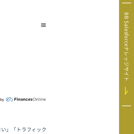
Microsoft Clarity
(マイクロソフト
BB Salesforceナレッジサイト
クラリティ）
Salesforce（セ
ールスフォース）
HubSpot（ハブ
スポット）
GA4運用支援サー
ビス
ない」「トラフィック