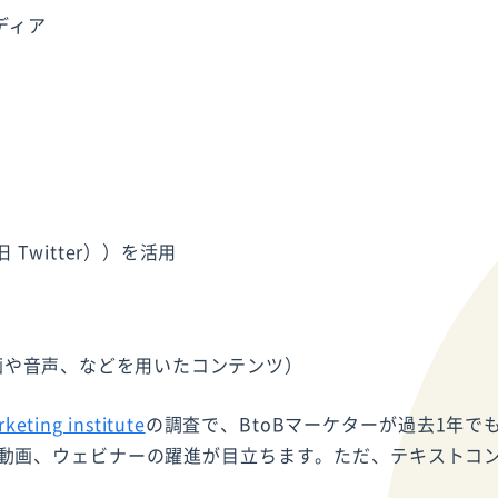
ディア
旧 Twitter））を活用
画や音声、などを用いたコンテンツ）
keting institute
の調査で、BtoBマーケターが過去1年で
動画、ウェビナーの躍進が目立ちます。ただ、テキストコ