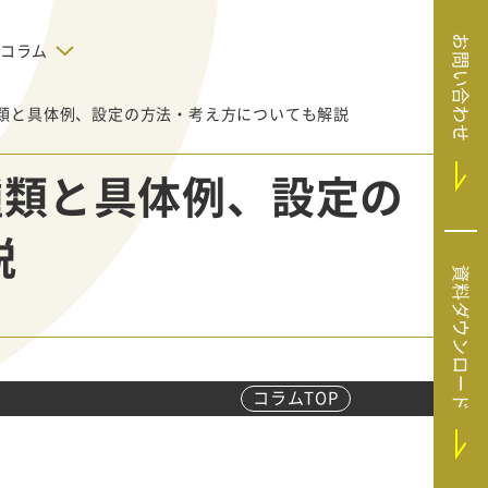
お問い合わせ
コラム
の種類と具体例、設定の方法・考え方についても解説
デジタルテクノロジー
告で狙った
SaaS導入
システムエンジニア
種類と具体例、設定の
リング
BIZUTTO経費
たい
MRC（マーケラ
（中小企業
説
イズクラウド）
デジタ
HubSpotで実現した、決済データの
資料ダウンロード
ListFinder（リ
のリア
即時可視化と対応迅速化｜フリーウ
み営業」や
ェイフィナンシャル株式会社
ストファインダ
ー）
Sansan（サンサ
ン）
コラムTOP
SiTest（サイテス
ト）