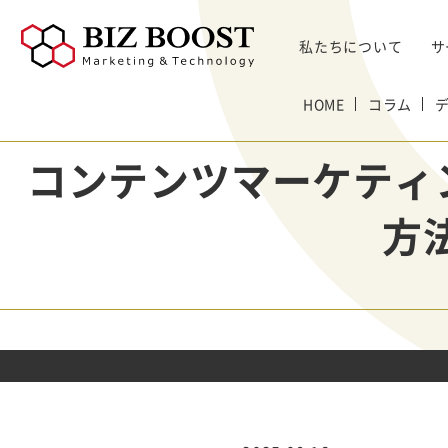
私たちについて
サ
デジタルマーケティング
HOME
コラム
デジタルマーケティング
プロダクト & SaaS
We
コンサルティングサ
リード獲得
ウェビナー支援
戦略・マネジメント
セミ
コンテンツマーケティン
ービス
BtoB Webサイト
した
イベントマーケティング
デジタル施策 & チャネル
BtoBマーケティ
制作
Bt
マーケティングオートメーション
顧客・リードマネジメント
ング参謀
方
BtoBコンテンツ
出し
ト
インサイドセールス
コンテンツ & SEO
デジタルインサイ
制作
化
Bt
ドSC
Salesforce
データ & 指標
ガ
BtoB広告
げた
リード醸成
座談会
組織・パートナー & 法務
メディアプロモー
BtoBインサイド
ション
営業 & セールスオペ
セールス
展示会トータル支
メルマガ制作配信
援サービス
代行
ウェビナー運用代