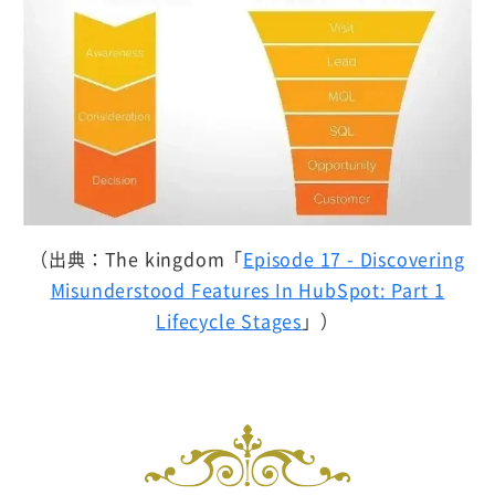
（出典：The kingdom「
Episode 17 - Discovering
Misunderstood Features In HubSpot: Part 1
Lifecycle Stages
」）