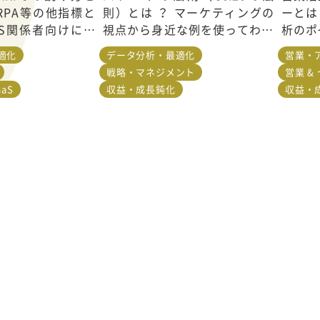
RPA等の他指標と
則）とは ？ マーケティングの
ーとは
aS関係者向けに解
視点から身近な例を使ってわか
析のポ
りやすく解説
適化
データ分析・最適化
営業・
戦略・マネジメント
営業 &
aS
収益・成長鈍化
収益・