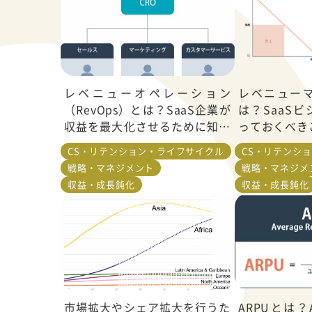
レベニューオペレーション
レベニュー
（RevOps）とは？SaaS企業が
は？SaaS
収益を最大化させるために知っ
っておくべき
ておくべきこと
CS・リテンション・ライフサイクル
CS・リテンシ
戦略・マネジメント
戦略・マネジメ
収益・成長鈍化
収益・成長鈍化
市場拡大やシェア拡大を行うた
ARPUとは？