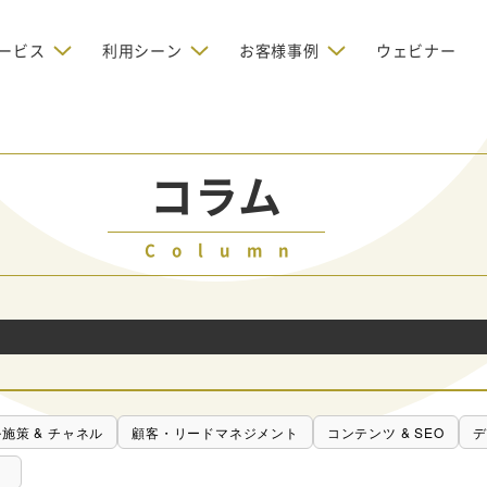
ービス
利用シーン
お客様事例
ウェビナー
デジタルリクルーティング
bからの問い合わせを増やしたい
BtoBのインターネット広
お客様のみに配信したい
OMリクルーティン
ナー/ウェビナーの集客を増や
グ
コラム
い
新規開拓の営業力を強化し
oBのテレマーケティングで成果を
採用コストを削減したい
たい
向け）
Column
レーラーハウスの認知度向上と文
営業の成果を最大化するBtoB
形成を目指して効果的なメールマ
ルマーケティング：成功企業
oBのリスティング広告で成果を上
営業が疲弊する「飛び込
ジン配信の仕組みをMAで構築
ルな事例に学ぶ
い
「テレアポ」を脱却したい
施策 & チャネル
顧客・リードマネジメント
コンテンツ & SEO
デ
）