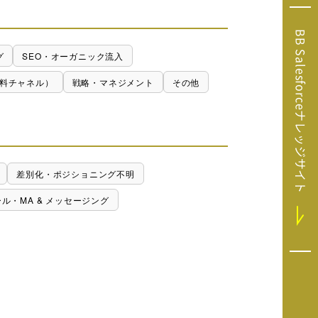
Microsoft Clarity
(マイクロソフト
BB Salesforceナレッジサイト
クラリティ）
グ
SEO・オーガニック流入
Salesforce（セ
ールスフォース）
料チャネル）
戦略・マネジメント
その他
HubSpot（ハブ
スポット）
GA4運用支援サー
ビス
差別化・ポジショニング不明
ール・MA & メッセージング