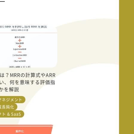
とは？MRRの計算式やARR
い、何を意味する評価指
かを解説
マネジメント
成長鈍化
ト & SaaS