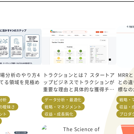
市場分析のやり方4
トラクションとは？ スタートア
MRR
てる領域を見極め
ップビジネスでトラクションが
との違
重要な理由と具体的な獲得チャ
標なの
ネルを紹介
分析
データ分析・最適化
戦略・
の曖昧さ
戦略・マネジメント
収益・
ント
収益・成長鈍化
プロダク