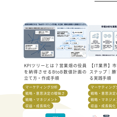
KPIツリーとは？営業畑の役員
【IT業界】
を納得させるBtoB数値計画の
ステップ｜勝
立て方・作成手順
る実践手順
マーケティング分析
マーケティング
戦略・意思決定の曖昧さ
戦略・意思決定
戦略・マネジメント
戦略・マネジメ
収益・成長鈍化
収益・成長鈍化