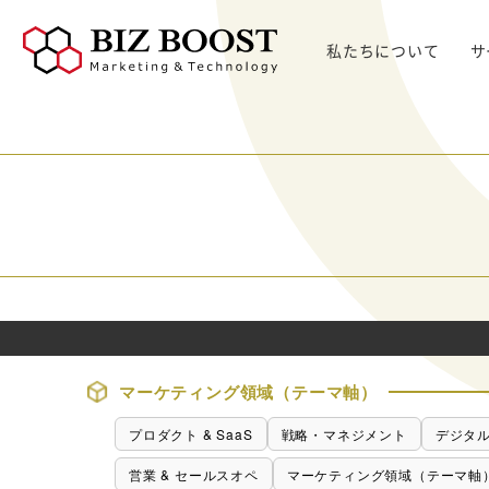
私たちについて
サ
デジタルマーケティング
デジタルマーケティング
プロダクト & SaaS
We
コンサルティングサ
リード獲得
ウェビナー支援
戦略・マネジメント
セミ
ービス
BtoB Webサイト
した
イベントマーケティング
デジタル施策 & チャネル
BtoBマーケティ
制作
Bt
マーケティングオートメーション
顧客・リードマネジメント
ング参謀
BtoBコンテンツ
出し
ト
インサイドセールス
コンテンツ & SEO
デジタルインサイ
制作
化
Bt
ドSC
Salesforce
データ & 指標
ガ
BtoB広告
げた
リード醸成
座談会
組織・パートナー & 法務
メディアプロモー
BtoBインサイド
ション
営業 & セールスオペ
マーケティング領域（テーマ軸）
セールス
展示会トータル支
メルマガ制作配信
援サービス
プロダクト & SaaS
戦略・マネジメント
デジタル
代行
ウェビナー運用代
営業 & セールスオペ
マーケティング領域（テーマ軸