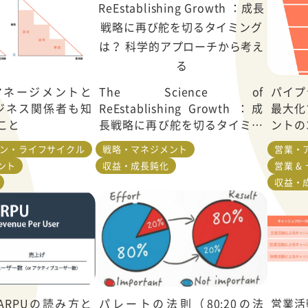
マネージメントと
The Science of
パイプ
ビジネス関係者も知
ReEstablishing Growth ：成
最大化
こと
長戦略に再び舵を切るタイミン
ントの
グは？ 科学的アプローチから考
ョン・ライフサイクル
戦略・マネジメント
営業・
える
ント
収益・成長鈍化
営業 &
収益・
ARPUの読み方と
パレートの法則（80:20の法
営業活