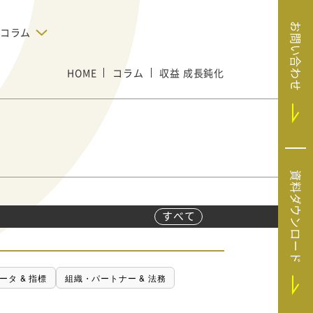
お問い合わせ
コラム
HOME
デジタルテクノロジー
コラム
収益 成長鈍化
告で狙った
SaaS導入
システムエンジニア
リング
BIZUTTO経費
たい
MRC（マーケラ
（中小企業
イズクラウド）
デジタ
HubSpotで実現した、決済データの
資料ダウンロード
ListFinder（リ
のリア
即時可視化と対応迅速化｜フリーウ
み営業」や
ェイフィナンシャル株式会社
ストファインダ
ー）
すべて
Sansan（サンサ
ン）
SiTest（サイテス
ータ & 指標
組織・パートナー & 法務
ト）