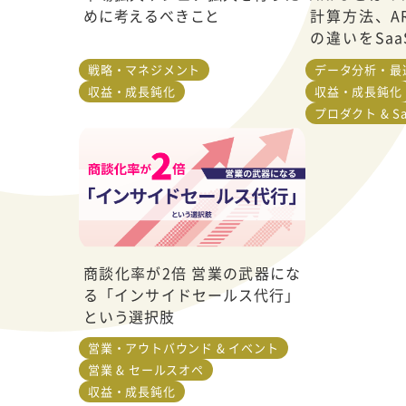
めに考えるべきこと
計算方法、A
の違いをSa
説
戦略・マネジメント
データ分析・最
収益・成長鈍化
収益・成長鈍化
プロダクト & Sa
商談化率が2倍 営業の武器にな
る「インサイドセールス代行」
という選択肢
営業・アウトバウンド & イベント
営業 & セールスオペ
収益・成長鈍化