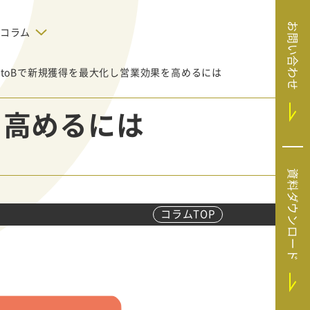
お問い合わせ
コラム
BtoBで新規獲得を最大化し営業効果を高めるには
デジタルテクノロジー
告で狙った
SaaS導入
システムエンジニア
を高めるには
リング
BIZUTTO経費
たい
MRC（マーケラ
（中小企業
イズクラウド）
デジタ
HubSpotで実現した、決済データの
資料ダウンロード
ListFinder（リ
のリア
即時可視化と対応迅速化｜フリーウ
み営業」や
ェイフィナンシャル株式会社
ストファインダ
ー）
コラムTOP
Sansan（サンサ
ン）
SiTest（サイテス
ト）