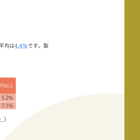
平均は
4.4％
です。製
）
）