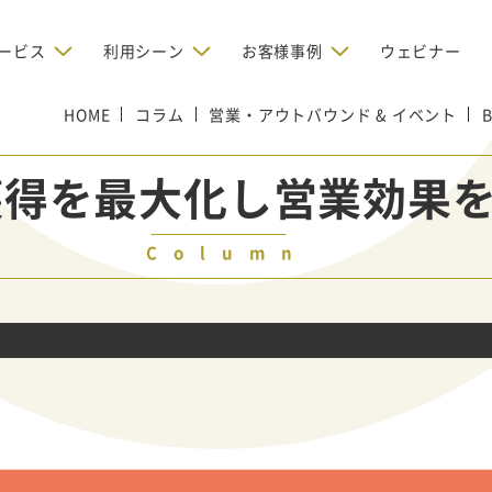
ービス
利用シーン
お客様事例
ウェビナー
HOME
デジタルリクルーティング
コラム
営業・アウトバウンド & イベント
bからの問い合わせを増やしたい
BtoBのインターネット広
お客様のみに配信したい
OMリクルーティン
ナー/ウェビナーの集客を増や
規獲得を最大化し営業効果
グ
い
新規開拓の営業力を強化し
oBのテレマーケティングで成果を
採用コストを削減したい
たい
向け）
Column
レーラーハウスの認知度向上と文
営業の成果を最大化するBtoB
形成を目指して効果的なメールマ
ルマーケティング：成功企業
oBのリスティング広告で成果を上
営業が疲弊する「飛び込
ジン配信の仕組みをMAで構築
ルな事例に学ぶ
い
「テレアポ」を脱却したい