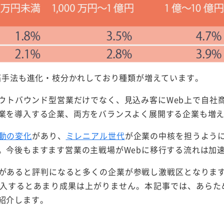
開拓手法も進化・枝分かれしており種類が増えています。
ウトバウンド型営業だけでなく、見込み客にWeb上で自社
業を導入する企業、両方をバランスよく展開する企業も増
動の変化
があり、
ミレニアル世代
が企業の中核を担うよう
。今後もますます営業の主戦場がWebに移行する流れは加
があると評判になると多くの企業が参戦し激戦区となりま
入するとあまり成果は上がりません。本記事では、あらため
紹介します。