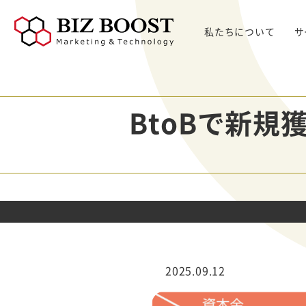
私たちについて
サ
デジタルマーケティング
デジタルマーケティング
プロダクト & SaaS
We
コンサルティングサ
リード獲得
ウェビナー支援
戦略・マネジメント
セミ
ービス
BtoBで新
BtoB Webサイト
した
イベントマーケティング
デジタル施策 & チャネル
BtoBマーケティ
制作
Bt
マーケティングオートメーション
顧客・リードマネジメント
ング参謀
BtoBコンテンツ
出し
ト
インサイドセールス
コンテンツ & SEO
デジタルインサイ
制作
化
Bt
ドSC
Salesforce
データ & 指標
ガ
BtoB広告
げた
リード醸成
座談会
組織・パートナー & 法務
メディアプロモー
BtoBインサイド
ション
営業 & セールスオペ
セールス
展示会トータル支
メルマガ制作配信
2025.09.12
援サービス
代行
ウェビナー運用代