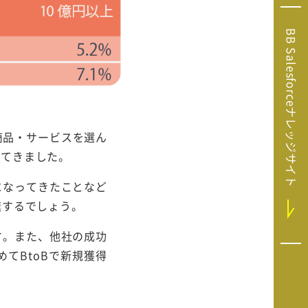
Microsoft Clarity
(マイクロソフト
BB Salesforceナレッジサイト
クラリティ）
Salesforce（セ
ールスフォース）
HubSpot（ハブ
スポット）
商品・サービスを選ん
GA4運用支援サー
えてきました。
ビス
になってきたことなど
速するでしょう。
す。また、他社の成功
てBtoBで新規獲得