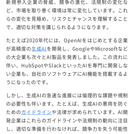
新規参入企業の脅威、競争の激化、法規制の変化な
ど、市場を取り巻く環境は常に変化しています。これ
らの変化を見極め、リスクとチャンスを理解すること
で、適切な対策を講じられるようになります。
たとえば2020年代には、OpenAIをはじめとする企業
が高精度の
生成AI
を開発し、GoogleやMicrosoftなど
の大企業も次々とAI製品を発表しました。この流れに
伴い、HubSpotやSlackといったAIを専門に開発しな
い企業も、自社のソフトウェアにAI機能を搭載するよ
うになったのです。
しかし、生成AIの急速な進展には倫理的な課題や規制
の必要性も伴います。たとえば、生成AIの悪用を防ぐ
ための
ガイドライン
や法律が求められています。AI開
発企業はこれらのガイドラインや法規制の動向に注目
し、適切な準備を行わなければ、競争力を失う可能性