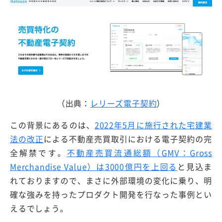
（出典：
レリーズ電子契約
）
この背景にあるのは、
2022年5月に施行された宅建業
法の改正
による不動産売買取引における電子契約の完
全解禁です。
不動産売買流通総額（GMV：Gross
Merchandise Value）は3000億円を上回る
と見込ま
れておりますので、まさに外部環境の変化に乗り、明
確な強みを持ったプロダクト開発を行なった事例とい
えるでしょう。