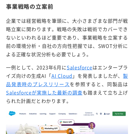
事業戦略の立案前
企業では経営戦略を筆頭に、大小さまざまな部門が戦
略立案に関わります。戦略の失敗は戦術でカバーでき
ないといわれるほど重要であり、事業戦略を立案する
前の環境分析・自社の方向性把握では、SWOT分析に
よる正確な状況分析も必要でしょう。
一例として、2023年6月に
Salesforce
はエンタープラ
イズ向けの生成AI「
AI Cloud
」を発表しましたが、
製
品発表時のプレスリリース
を参照すると、同製品は
Salesforceが実施した最新の調査
も踏まえて立ち上げ
られた計画だとわかります。