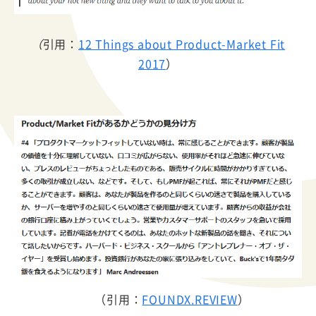
（
引用：
12 Things about Product-Market Fit
2017
）
（引用：
FOUNDX.REVIEW
）