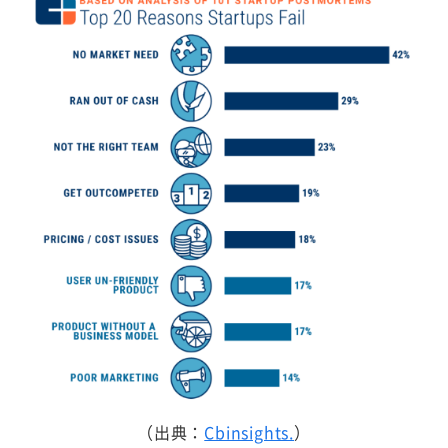
（出典：
Cbinsights.
）