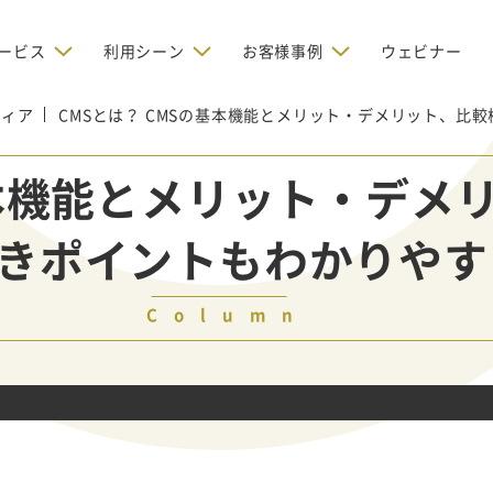
ービス
利用シーン
お客様事例
ウェビナー
ディア
CMSとは？ CMSの基本機能とメリット・デメリット、比
デジタルリクルーティング
bからの問い合わせを増やしたい
BtoBのインターネット広
お客様のみに配信したい
OMリクルーティン
ナー/ウェビナーの集客を増や
基本機能とメリット・デメ
グ
い
新規開拓の営業力を強化し
oBのテレマーケティングで成果を
採用コストを削減したい
きポイントもわかりやす
たい
向け）
レーラーハウスの認知度向上と文
営業の成果を最大化するBtoB
形成を目指して効果的なメールマ
ルマーケティング：成功企業
oBのリスティング広告で成果を上
営業が疲弊する「飛び込
ジン配信の仕組みをMAで構築
ルな事例に学ぶ
い
「テレアポ」を脱却したい
Column