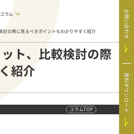
お問い合わせ
コラム
較検討の際に見るべきポイントもわかりやすく紹介
デジタルテクノロジー
告で狙った
SaaS導入
システムエンジニア
リット、比較検討の際
リング
BIZUTTO経費
たい
MRC（マーケラ
（中小企業
く紹介
イズクラウド）
デジタ
HubSpotで実現した、決済データの
資料ダウンロード
ListFinder（リ
のリア
即時可視化と対応迅速化｜フリーウ
み営業」や
ェイフィナンシャル株式会社
ストファインダ
ー）
Sansan（サンサ
ン）
コラムTOP
SiTest（サイテス
ト）