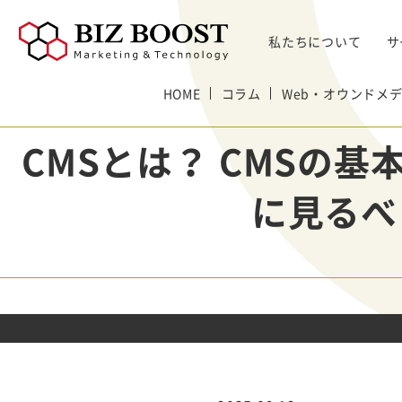
私たちについて
サ
デジタルマーケティング
HOME
コラム
Web・オウンドメ
デジタルマーケティング
プロダクト & SaaS
We
コンサルティングサ
リード獲得
ウェビナー支援
戦略・マネジメント
セミ
CMSとは？ CMSの
ービス
BtoB Webサイト
した
イベントマーケティング
デジタル施策 & チャネル
BtoBマーケティ
制作
Bt
マーケティングオートメーション
顧客・リードマネジメント
ング参謀
に見るべ
BtoBコンテンツ
出し
ト
インサイドセールス
コンテンツ & SEO
デジタルインサイ
制作
化
Bt
ドSC
Salesforce
データ & 指標
ガ
BtoB広告
げた
リード醸成
座談会
組織・パートナー & 法務
メディアプロモー
BtoBインサイド
ション
営業 & セールスオペ
セールス
展示会トータル支
メルマガ制作配信
援サービス
代行
ウェビナー運用代