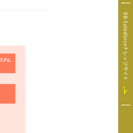
Microsoft Clarity
(マイクロソフト
BB Salesforceナレッジサイト
クラリティ）
Salesforce（セ
ールスフォース）
HubSpot（ハブ
スポット）
GA4運用支援サー
ビス