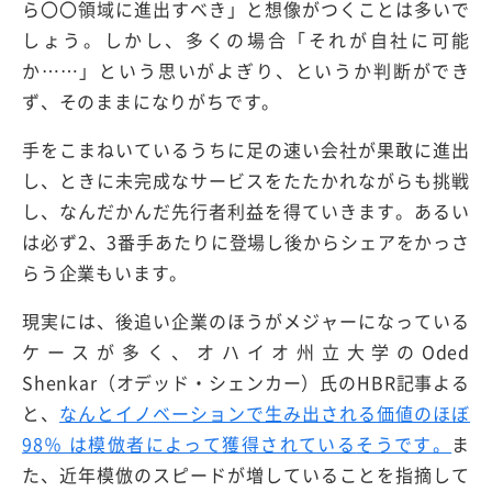
ら〇〇領域に進出すべき」と想像がつくことは多いで
しょう。しかし、多くの場合「それが自社に可能
か……」という思いがよぎり、というか判断ができ
ず、そのままになりがちです。
手をこまねいているうちに足の速い会社が果敢に進出
し、ときに未完成なサービスをたたかれながらも挑戦
し、なんだかんだ先行者利益を得ていきます。あるい
は必ず2、3番手あたりに登場し後からシェアをかっさ
らう企業もいます。
現実には、後追い企業のほうがメジャーになっている
ケースが多く、オハイオ州立大学のOded
Shenkar（オデッド・シェンカー）氏のHBR記事よる
と、
なんとイノベーションで生み出される価値のほぼ
98％ は模倣者によって獲得されている
そうです。
ま
た、近年模倣のスピードが増していることを指摘して