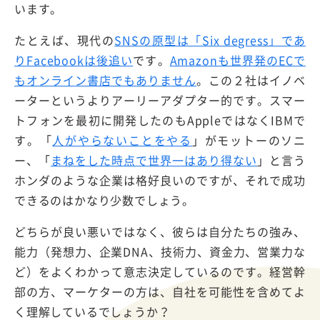
います。
たとえば、現代の
SNSの原型は「Six degress」であ
りFacebookは後追い
です。
Amazonも世界発のECで
もオンライン書店でもありません
。
この２社はイノベ
ーターというよりアーリーアダプター的です。
スマー
トフォンを最初に開発したのもAppleではなくIBMで
す。「
人がやらないことをやる
」がモットーのソニ
ー、「
まねをした時点で世界一はあり得ない
」と言う
ホンダのような企業は格好良いのですが、それで成功
できるのはかなり少数でしょう。
どちらが良い悪いではなく、彼らは自分たちの強み、
能力（発想力、企業DNA、技術力、資金力、営業力な
ど）をよくわかって意志決定しているのです。経営幹
部の方、マーケターの方は、自社を可能性を含めてよ
く理解しているでしょうか？