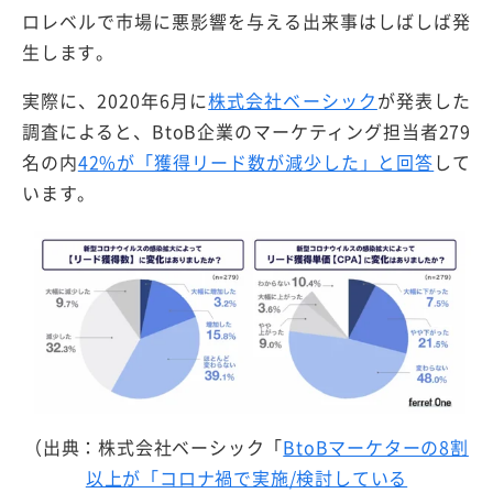
ロレベルで市場に悪影響を与える出来事はしばしば発
生します。
実際に、2020年6月に
株式会社ベーシック
が発表した
調査によると、BtoB企業のマーケティング担当者279
名の内
42%が「獲得リード数が減少した」と回答
して
います。
（出典：株式会社ベーシック「
BtoBマーケターの8割
以上が「コロナ禍で実施/検討している