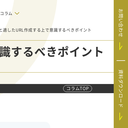
お問い合わせ
コラム
係と適したURL作成する上で意識するべきポイント
デジタルテクノロジー
告で狙った
SaaS導入
システムエンジニア
意識するべきポイント
リング
BIZUTTO経費
たい
MRC（マーケラ
（中小企業
イズクラウド）
デジタ
HubSpotで実現した、決済データの
資料ダウンロード
ListFinder（リ
のリア
即時可視化と対応迅速化｜フリーウ
み営業」や
ェイフィナンシャル株式会社
ストファインダ
ー）
コラムTOP
Sansan（サンサ
ン）
SiTest（サイテス
ト）