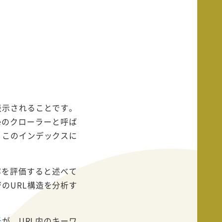
表示されることです。
eのクローラーと呼ば
。このインデックスに
容を評価すると述べて
のURL構造を分析す
氏
が、URL内のキーワ