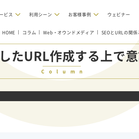
ービス
利用シーン
お客様事例
ウェビナー
HOME
コラム
デジタルリクルーティング
Web・オウンドメディア
SEOとURLの関
bからの問い合わせを増やしたい
BtoBのインターネット広
お客様のみに配信したい
OMリクルーティン
ナー/ウェビナーの集客を増や
適したURL作成する上で
グ
い
新規開拓の営業力を強化し
oBのテレマーケティングで成果を
採用コストを削減したい
たい
向け）
Column
レーラーハウスの認知度向上と文
営業の成果を最大化するBtoB
形成を目指して効果的なメールマ
ルマーケティング：成功企業
oBのリスティング広告で成果を上
営業が疲弊する「飛び込
ジン配信の仕組みをMAで構築
ルな事例に学ぶ
い
「テレアポ」を脱却したい