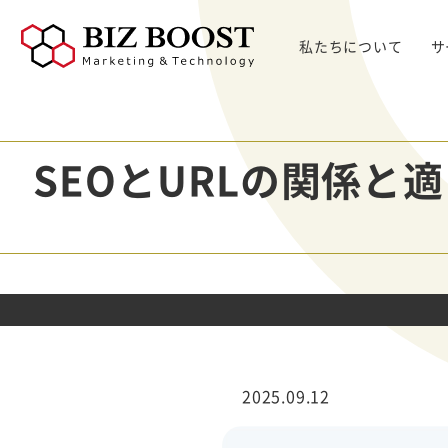
私たちについて
サ
デジタルマーケティング
デジタルマーケティング
プロダクト & SaaS
We
コンサルティングサ
リード獲得
ウェビナー支援
戦略・マネジメント
セミ
SEOとURLの関係と
ービス
BtoB Webサイト
した
イベントマーケティング
デジタル施策 & チャネル
BtoBマーケティ
制作
Bt
マーケティングオートメーション
顧客・リードマネジメント
ング参謀
BtoBコンテンツ
出し
ト
インサイドセールス
コンテンツ & SEO
デジタルインサイ
制作
化
Bt
ドSC
Salesforce
データ & 指標
ガ
BtoB広告
げた
リード醸成
座談会
組織・パートナー & 法務
メディアプロモー
BtoBインサイド
ション
営業 & セールスオペ
セールス
展示会トータル支
メルマガ制作配信
2025.09.12
援サービス
代行
ウェビナー運用代