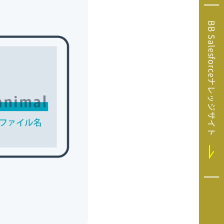
Microsoft Clarity
(マイクロソフト
BB Salesforceナレッジサイト
クラリティ）
Salesforce（セ
ールスフォース）
HubSpot（ハブ
スポット）
GA4運用支援サー
ビス