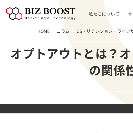
私たちについて
サ
HOME
デジタルマーケティング
コラム
CS・リテンション・ライフ
デジタルマーケティング
プロダクト & SaaS
We
コンサルティングサ
リード獲得
ウェビナー支援
戦略・マネジメント
セミ
オプトアウトとは？オ
ービス
BtoB Webサイト
した
イベントマーケティング
デジタル施策 & チャネル
BtoBマーケティ
制作
Bt
マーケティングオートメーション
顧客・リードマネジメント
ング参謀
の関係
BtoBコンテンツ
出し
ト
インサイドセールス
コンテンツ & SEO
デジタルインサイ
制作
化
Bt
ドSC
Salesforce
データ & 指標
ガ
BtoB広告
げた
リード醸成
座談会
組織・パートナー & 法務
メディアプロモー
BtoBインサイド
ション
営業 & セールスオペ
セールス
展示会トータル支
メルマガ制作配信
援サービス
代行
ウェビナー運用代