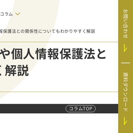
お問い合わせ
コラム
報保護法との関係性についてもわかりやすく解説
デジタルテクノロジー
告で狙った
SaaS導入
システムエンジニア
や個人情報保護法と
リング
BIZUTTO経費
たい
MRC（マーケラ
（中小企業
く解説
イズクラウド）
デジタ
HubSpotで実現した、決済データの
資料ダウンロード
ListFinder（リ
のリア
即時可視化と対応迅速化｜フリーウ
み営業」や
ェイフィナンシャル株式会社
ストファインダ
ー）
Sansan（サンサ
ン）
コラムTOP
SiTest（サイテス
ト）