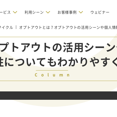
ービス
利用シーン
お客様事例
ウェビナー
サイクル
オプトアウトとは？オプトアウトの活用シーンや個人情
デジタルリクルーティング
bからの問い合わせを増やしたい
BtoBのインターネット広
お客様のみに配信したい
OMリクルーティン
ナー/ウェビナーの集客を増や
プトアウトの活用シーン
グ
い
新規開拓の営業力を強化し
oBのテレマーケティングで成果を
採用コストを削減したい
性についてもわかりやす
たい
向け）
レーラーハウスの認知度向上と文
営業の成果を最大化するBtoB
形成を目指して効果的なメールマ
ルマーケティング：成功企業
oBのリスティング広告で成果を上
営業が疲弊する「飛び込
ジン配信の仕組みをMAで構築
ルな事例に学ぶ
い
「テレアポ」を脱却したい
Column