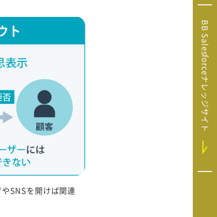
Microsoft Clarity
(マイクロソフト
BB Salesforceナレッジサイト
クラリティ）
Salesforce（セ
ールスフォース）
HubSpot（ハブ
スポット）
GA4運用支援サー
ビス
やSNSを開けば関連