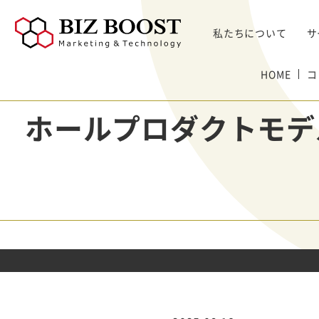
私たちについて
サ
デジタルマーケティング
HOME
コ
デジタルマーケティング
プロダクト & SaaS
We
コンサルティングサ
リード獲得
ウェビナー支援
戦略・マネジメント
セミ
ホールプロダクトモデ
ービス
BtoB Webサイト
した
イベントマーケティング
デジタル施策 & チャネル
BtoBマーケティ
制作
Bt
マーケティングオートメーション
顧客・リードマネジメント
ング参謀
BtoBコンテンツ
出し
ト
インサイドセールス
コンテンツ & SEO
デジタルインサイ
制作
化
Bt
ドSC
Salesforce
データ & 指標
ガ
BtoB広告
げた
リード醸成
座談会
組織・パートナー & 法務
メディアプロモー
BtoBインサイド
ション
営業 & セールスオペ
セールス
展示会トータル支
メルマガ制作配信
援サービス
代行
ウェビナー運用代