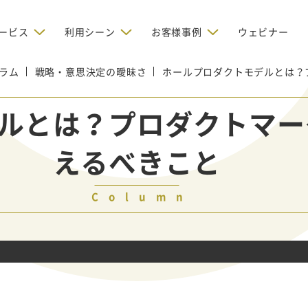
ービス
利用シーン
お客様事例
ウェビナー
ラム
戦略・意思決定の曖昧さ
デジタルリクルーティング
ホールプロダクトモデルとは？
bからの問い合わせを増やしたい
BtoBのインターネット広
お客様のみに配信したい
OMリクルーティン
ナー/ウェビナーの集客を増や
ルとは？プロダクトマー
グ
い
新規開拓の営業力を強化し
oBのテレマーケティングで成果を
採用コストを削減したい
えるべきこと
たい
向け）
レーラーハウスの認知度向上と文
営業の成果を最大化するBtoB
形成を目指して効果的なメールマ
ルマーケティング：成功企業
oBのリスティング広告で成果を上
営業が疲弊する「飛び込
ジン配信の仕組みをMAで構築
ルな事例に学ぶ
い
「テレアポ」を脱却したい
Column