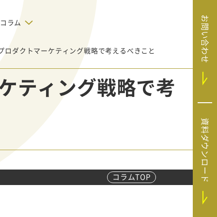
お問い合わせ
コラム
プロダクトマーケティング戦略で考えるべきこと
デジタルテクノロジー
告で狙った
SaaS導入
システムエンジニア
ケティング戦略で考
リング
BIZUTTO経費
たい
MRC（マーケラ
（中小企業
イズクラウド）
デジタ
HubSpotで実現した、決済データの
資料ダウンロード
ListFinder（リ
のリア
即時可視化と対応迅速化｜フリーウ
み営業」や
ェイフィナンシャル株式会社
ストファインダ
ー）
Sansan（サンサ
ン）
コラムTOP
SiTest（サイテス
ト）