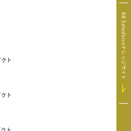
Microsoft Clarity
(マイクロソフト
BB Salesforceナレッジサイト
クラリティ）
Salesforce（セ
ールスフォース）
HubSpot（ハブ
スポット）
GA4運用支援サー
ビス