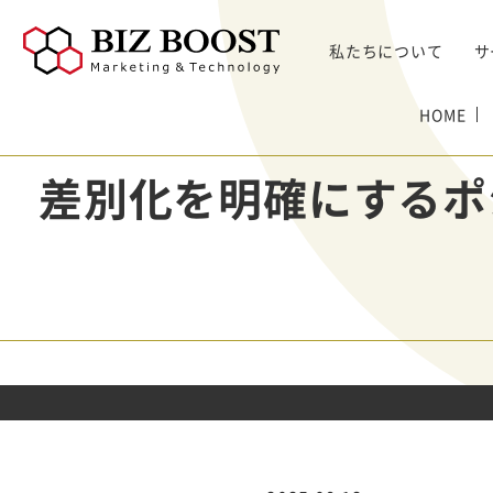
私たちについて
サ
デジタルマーケティング
HOME
デジタルマーケティング
プロダクト & SaaS
We
コンサルティングサ
リード獲得
ウェビナー支援
戦略・マネジメント
セミ
差別化を明確にするポ
ービス
BtoB Webサイト
した
イベントマーケティング
デジタル施策 & チャネル
BtoBマーケティ
制作
Bt
マーケティングオートメーション
顧客・リードマネジメント
ング参謀
BtoBコンテンツ
出し
ト
インサイドセールス
コンテンツ & SEO
デジタルインサイ
制作
化
Bt
ドSC
Salesforce
データ & 指標
ガ
BtoB広告
げた
リード醸成
座談会
組織・パートナー & 法務
メディアプロモー
BtoBインサイド
ション
営業 & セールスオペ
セールス
展示会トータル支
メルマガ制作配信
援サービス
代行
ウェビナー運用代