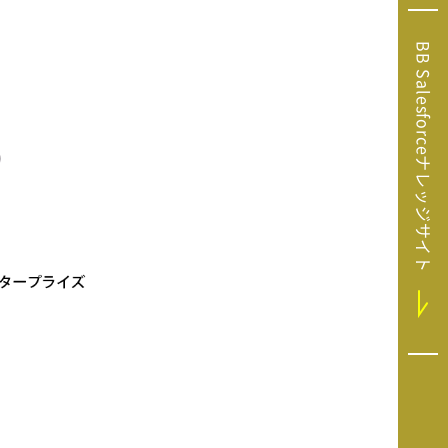
Microsoft Clarity
(マイクロソフト
BB Salesforceナレッジサイト
クラリティ）
Salesforce（セ
ールスフォース）
HubSpot（ハブ
スポット）
GA4運用支援サー
ビス