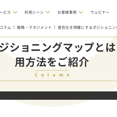
ービス
利用シーン
お客様事例
ウェビナー
コラム
戦略・マネジメント
デジタルリクルーティング
差別化を明確にするポジショニン
bからの問い合わせを増やしたい
BtoBのインターネット広
お客様のみに配信したい
OMリクルーティン
ナー/ウェビナーの集客を増や
ジショニングマップとは
グ
い
新規開拓の営業力を強化し
oBのテレマーケティングで成果を
採用コストを削減したい
用方法をご紹介
たい
向け）
レーラーハウスの認知度向上と文
営業の成果を最大化するBtoB
形成を目指して効果的なメールマ
ルマーケティング：成功企業
oBのリスティング広告で成果を上
営業が疲弊する「飛び込
ジン配信の仕組みをMAで構築
ルな事例に学ぶ
い
「テレアポ」を脱却したい
Column