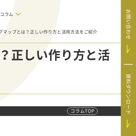
お問い合わせ
コラム
グマップとは？正しい作り方と活用方法をご紹介
デジタルテクノロジー
告で狙った
SaaS導入
システムエンジニア
？正しい作り方と活
リング
BIZUTTO経費
たい
MRC（マーケラ
（中小企業
イズクラウド）
デジタ
HubSpotで実現した、決済データの
資料ダウンロード
ListFinder（リ
のリア
即時可視化と対応迅速化｜フリーウ
み営業」や
ェイフィナンシャル株式会社
ストファインダ
ー）
Sansan（サンサ
ン）
コラムTOP
SiTest（サイテス
ト）