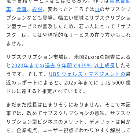
電子書籍サービスなどはもちろん、昨今は
電気自動
車
、
食事
、
衣服
、変わったところでは
山
のサブスクリ
プションなども登場。幅広い領域にサブスクリプショ
ン型サービスが普及したため、若い人にとって「サブ
スク」は、もはや標準的なサービスの在り方かもしれ
ません。
サブスクリプション市場は、米国Zuoraの調査による
と
2020年までの過去 9 年間で435％ 以上成長
したそ
うです。そして、
UBS ウェルス・マネジメントの
最
近のレポートによると、2025 年までに 1 兆 5000 億
ドルに達すると推定されています。
まだまだ成長は止まりそうにありません。そこで本記
事では、改めてサブスクリプションの意味、サブスク
リプション型ビジネスのメリット、デメリットは何か
を、企業視点、ユーザー視点でわかりやすく解説して