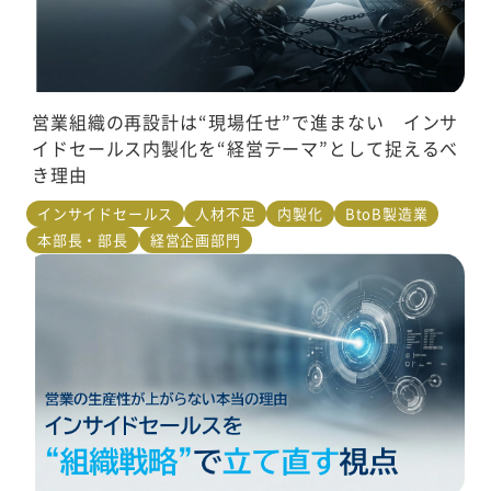
営業組織の再設計は“現場任せ”で進まない インサ
イドセールス内製化を“経営テーマ”として捉えるべ
き理由
インサイドセールス
人材不足
内製化
BtoB製造業
本部長・部長
経営企画部門