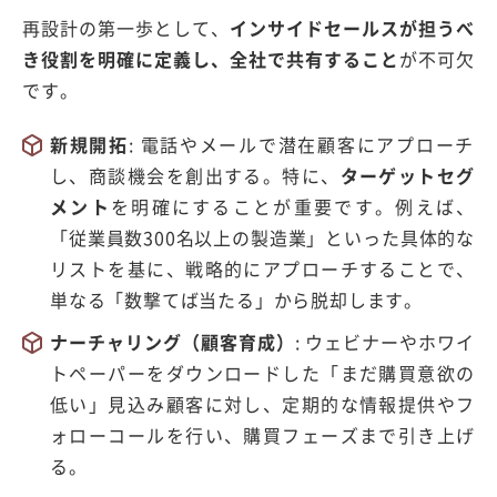
再設計の第一歩として、
インサイドセールスが担うべ
き役割を明確に定義し、全社で共有すること
が不可欠
です。
新規開拓
:
電話やメールで潜在顧客にアプローチ
し、商談機会を創出する。特に、
ターゲットセグ
メント
を明確にすることが重要です。例えば、
「従業員数
300
名以上の製造業」といった具体的な
リストを基に、戦略的にアプローチすることで、
単なる「数撃てば当たる」から脱却します。
ナーチャリング（顧客育成）
:
ウェビナーやホワイ
トペーパーをダウンロードした「まだ購買意欲の
低い」見込み顧客に対し、定期的な情報提供やフ
ォローコールを行い、購買フェーズまで引き上げ
る。