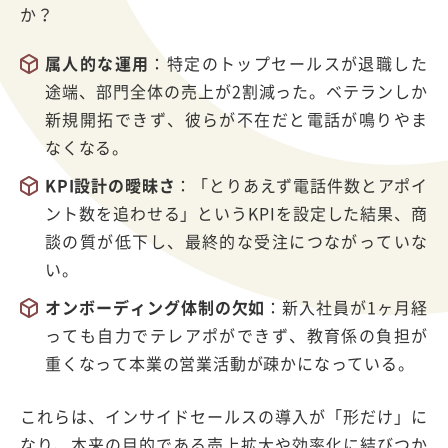
か？
属人的な運用
：特定のトップセールスが退職した
途端、部門全体の売上が
2
割減った。ベテランしか
新規開拓できず、彼らが不在だと電話が鳴りやま
なくなる。
KPI
設計の曖昧さ
：「とりあえず電話件数とアポイ
ント数を追わせる」という
KPI
を設定した結果、商
談の質が低下し、最終的な受注につながっていな
い。
オンボーディング体制の欠如
：新入社員が
1
ヶ月経
っても自力でテレアポができず、教育係の負担が
重くなって本業の営業活動が疎かになっている。
これらは、インサイドセールスの導入が「形だけ」に
なり、本来の目的である売上拡大や効率化に結びつか