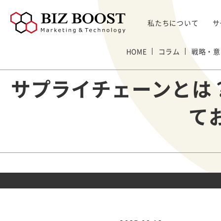
私たちについて
サ
デジタルマーケティング
HOME
コラム
戦略・意
デジタルマーケティング
プロダクト & SaaS
We
コンサルティングサ
リード獲得
ウェビナー支援
戦略・マネジメント
セミ
サプライチェーンとは？
ービス
BtoB Webサイト
した
イベントマーケティング
デジタル施策 & チャネル
BtoBマーケティ
制作
Bt
マーケティングオートメーション
顧客・リードマネジメント
ング参謀
て
BtoBコンテンツ
出し
ト
インサイドセールス
コンテンツ & SEO
デジタルインサイ
制作
化
Bt
ドSC
Salesforce
データ & 指標
ガ
BtoB広告
げた
リード醸成
座談会
組織・パートナー & 法務
メディアプロモー
BtoBインサイド
ション
営業 & セールスオペ
セールス
展示会トータル支
メルマガ制作配信
援サービス
代行
ウェビナー運用代