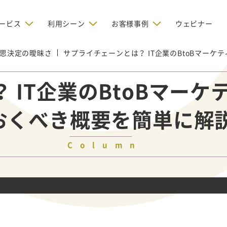
ービス
利用シーン
お客様事例
ウェビナー
思決定の曖昧さ
デジタルリクルーティング
サプライチェーンとは？ IT企業のBtoBマー
bからの問い合わせを増やしたい
BtoBのインターネット広
お客様のみに配信したい
OMリクルーティン
ナー/ウェビナーの集客を増や
 IT企業のBtoBマー
グ
い
新規開拓の営業力を強化し
oBのテレマーケティングで成果を
採用コストを削減したい
おくべき概要を簡単に解
たい
向け）
レーラーハウスの認知度向上と文
営業の成果を最大化するBtoB
形成を目指して効果的なメールマ
ルマーケティング：成功企業
oBのリスティング広告で成果を上
営業が疲弊する「飛び込
ジン配信の仕組みをMAで構築
ルな事例に学ぶ
い
「テレアポ」を脱却したい
Column