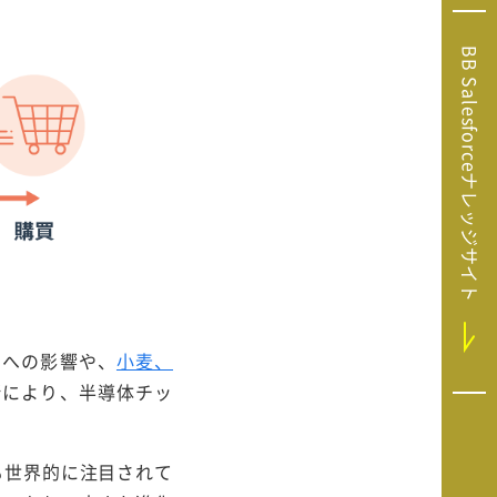
Microsoft Clarity
(マイクロソフト
BB Salesforceナレッジサイト
クラリティ）
Salesforce（セ
ールスフォース）
HubSpot（ハブ
スポット）
GA4運用支援サー
ビス
ーへの影響や、
小麦、
断により、半導体チッ
も世界的に注目されて