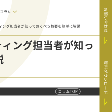
お問い合わせ
コラム
ケティング担当者が知っておくべき概要を簡単に解説
デジタルテクノロジー
告で狙った
SaaS導入
システムエンジニア
ケティング担当者が知っ
リング
BIZUTTO経費
たい
MRC（マーケラ
（中小企業
説
イズクラウド）
デジタ
HubSpotで実現した、決済データの
資料ダウンロード
ListFinder（リ
のリア
即時可視化と対応迅速化｜フリーウ
み営業」や
ェイフィナンシャル株式会社
ストファインダ
ー）
Sansan（サンサ
ン）
コラムTOP
SiTest（サイテス
ト）