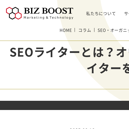
私たちについて
サ
デジタルマーケティング
HOME
コラム
SEO・オーガニ
デジタルマーケティング
プロダクト & SaaS
We
コンサルティングサ
リード獲得
ウェビナー支援
戦略・マネジメント
セミ
SEOライターとは？
ービス
BtoB Webサイト
した
イベントマーケティング
デジタル施策 & チャネル
BtoBマーケティ
制作
Bt
マーケティングオートメーション
顧客・リードマネジメント
ング参謀
イター
BtoBコンテンツ
出し
ト
インサイドセールス
コンテンツ & SEO
デジタルインサイ
制作
化
Bt
ドSC
Salesforce
データ & 指標
ガ
BtoB広告
げた
リード醸成
座談会
組織・パートナー & 法務
メディアプロモー
BtoBインサイド
ション
営業 & セールスオペ
セールス
展示会トータル支
メルマガ制作配信
援サービス
代行
ウェビナー運用代