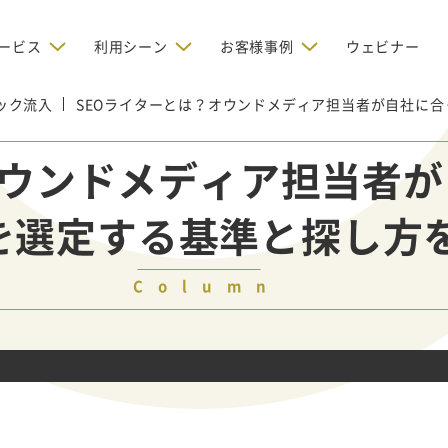
ービス
利用シーン
お客様事例
ウェビナー
ック流入
SEOライターとは？オウンドメディア担当者が自社に合
デジタルリクルーティング
bからの問い合わせを増やしたい
BtoBのインターネット広
お客様のみに配信したい
OMリクルーティン
ナー/ウェビナーの集客を増や
オウンドメディア担当者が
グ
い
新規開拓の営業力を強化し
oBのテレマーケティングで成果を
採用コストを削減したい
を選定する基準と探し方
たい
向け）
レーラーハウスの認知度向上と文
営業の成果を最大化するBtoB
形成を目指して効果的なメールマ
ルマーケティング：成功企業
oBのリスティング広告で成果を上
営業が疲弊する「飛び込
ジン配信の仕組みをMAで構築
ルな事例に学ぶ
い
「テレアポ」を脱却したい
Column