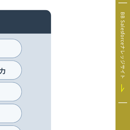
Microsoft Clarity
(マイクロソフト
BB Salesforceナレッジサイト
クラリティ）
Salesforce（セ
ールスフォース）
HubSpot（ハブ
スポット）
GA4運用支援サー
ビス