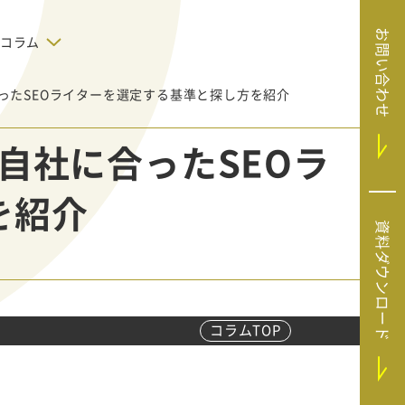
お問い合わせ
コラム
ったSEOライターを選定する基準と探し方を紹介
デジタルテクノロジー
告で狙った
SaaS導入
システムエンジニア
自社に合ったSEOラ
リング
BIZUTTO経費
たい
MRC（マーケラ
（中小企業
を紹介
イズクラウド）
デジタ
HubSpotで実現した、決済データの
資料ダウンロード
ListFinder（リ
のリア
即時可視化と対応迅速化｜フリーウ
み営業」や
ェイフィナンシャル株式会社
ストファインダ
ー）
Sansan（サンサ
ン）
コラムTOP
SiTest（サイテス
ト）