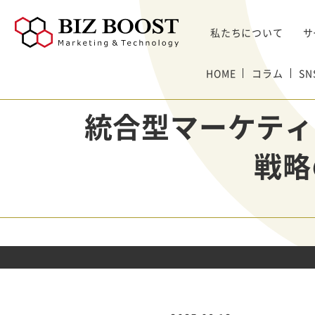
私たちについて
サ
デジタルマーケティング
HOME
コラム
S
デジタルマーケティング
プロダクト & SaaS
We
コンサルティングサ
リード獲得
ウェビナー支援
戦略・マネジメント
セミ
ービス
統合型マーケティ
BtoB Webサイト
した
イベントマーケティング
デジタル施策 & チャネル
BtoBマーケティ
制作
Bt
マーケティングオートメーション
顧客・リードマネジメント
ング参謀
戦略
BtoBコンテンツ
出し
ト
インサイドセールス
コンテンツ & SEO
デジタルインサイ
制作
化
Bt
ドSC
Salesforce
データ & 指標
ガ
BtoB広告
げた
リード醸成
座談会
組織・パートナー & 法務
メディアプロモー
BtoBインサイド
ション
営業 & セールスオペ
セールス
展示会トータル支
メルマガ制作配信
援サービス
代行
ウェビナー運用代