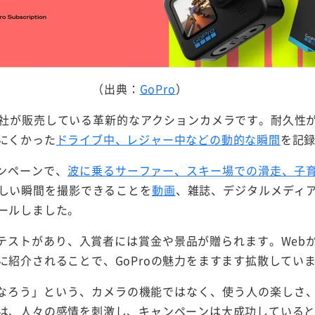
（出典：
GoPro
）
Pro社が販売している革新的なアクションカメラです。耐久
にくかった
ドライブ中、レジャー中などの動的な瞬間
を記
ャンペーンで、
波に乗るサーファー、スキー場での滑走、子
しい瞬間を撮影できることを
動画
、雑誌、デジタルメディ
ールしました。
テストがあり、入賞者には賞金や景品が贈られます。Web
に紹介されることで、GoProの魅力をますます拡散してい
ローになろう」という、カメラの機能ではなく、使う人の楽し
は、人々の感情を刺激し、キャンペーンは大成功している