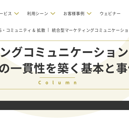
ービス
利用シーン
お客様事例
ウェビナー
NS・コミュニティ & 拡散
デジタルリクルーティング
統合型マーケティングコミュニケーショ
bからの問い合わせを増やしたい
BtoBのインターネット広
お客様のみに配信したい
OMリクルーティン
ナー/ウェビナーの集客を増や
ングコミュニケーション
グ
い
新規開拓の営業力を強化し
oBのテレマーケティングで成果を
採用コストを削減したい
の一貫性を築く基本と事
たい
向け）
レーラーハウスの認知度向上と文
営業の成果を最大化するBtoB
形成を目指して効果的なメールマ
ルマーケティング：成功企業
oBのリスティング広告で成果を上
営業が疲弊する「飛び込
ジン配信の仕組みをMAで構築
ルな事例に学ぶ
い
「テレアポ」を脱却したい
Column