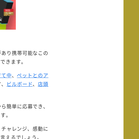
性があり携帯可能なこの
録できます。
育て中
、
ペットとのア
ア、
ビルボード
、
店頭
から簡単に応募でき、
ます。
さ、チャレンジ、感動に
と言えるでしょう。