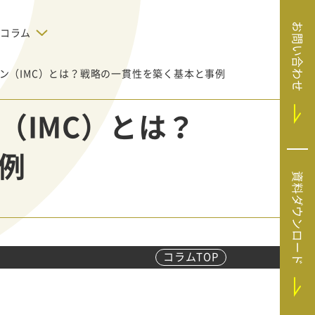
お問い合わせ
コラム
ン（IMC）とは？戦略の一貫性を築く基本と事例
デジタルテクノロジー
告で狙った
SaaS導入
システムエンジニア
（IMC）とは？
リング
BIZUTTO経費
たい
MRC（マーケラ
（中小企業
例
イズクラウド）
デジタ
HubSpotで実現した、決済データの
資料ダウンロード
ListFinder（リ
のリア
即時可視化と対応迅速化｜フリーウ
み営業」や
ェイフィナンシャル株式会社
ストファインダ
ー）
Sansan（サンサ
ン）
コラムTOP
SiTest（サイテス
ト）