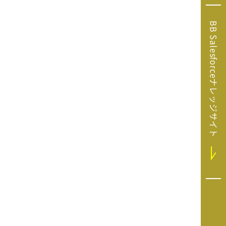
Microsoft Clarity
(マイクロソフト
BB Salesforceナレッジサイト
クラリティ）
Salesforce（セ
ールスフォース）
HubSpot（ハブ
スポット）
GA4運用支援サー
ビス