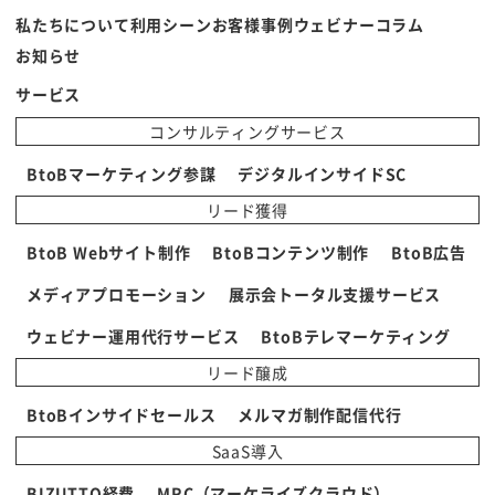
私たちについて
利用シーン
お客様事例
ウェビナー
コラム
お知らせ
サービス
コンサルティングサービス
BtoBマーケティング参謀
デジタルインサイドSC
リード獲得
BtoB Webサイト制作
BtoBコンテンツ制作
BtoB広告
メディアプロモーション
展示会トータル支援サービス
ウェビナー運用代行サービス
BtoBテレマーケティング
リード醸成
BtoBインサイドセールス
メルマガ制作配信代行
SaaS導入
BIZUTTO経費
MRC（マーケライズクラウド）