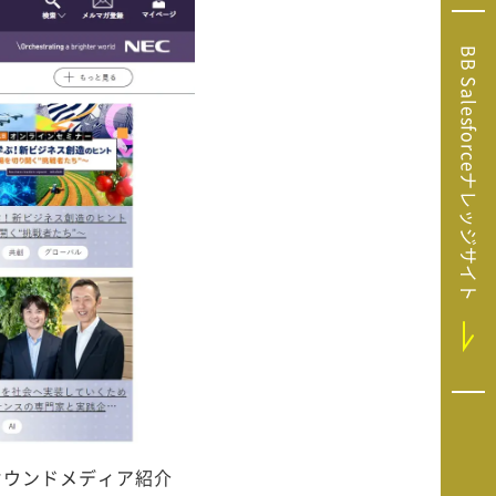
Microsoft Clarity
(マイクロソフト
BB Salesforceナレッジサイト
クラリティ）
Salesforce（セ
ールスフォース）
HubSpot（ハブ
スポット）
GA4運用支援サー
ビス
オウンドメディア紹介