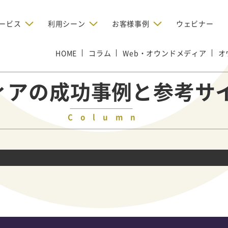
ービス
利用シーン
お客様事例
ウェビナー
HOME
デジタルリクルーティング
コラム
Web・オウンドメディア
オ
bからの問い合わせを増やしたい
BtoBのインターネット広
お客様のみに配信したい
OMリクルーティン
ナー/ウェビナーの集客を増や
ィアの成功事例と参考サ
グ
い
新規開拓の営業力を強化し
oBのテレマーケティングで成果を
採用コストを削減したい
たい
向け）
Column
レーラーハウスの認知度向上と文
営業の成果を最大化するBtoB
形成を目指して効果的なメールマ
ルマーケティング：成功企業
oBのリスティング広告で成果を上
営業が疲弊する「飛び込
ジン配信の仕組みをMAで構築
ルな事例に学ぶ
い
「テレアポ」を脱却したい