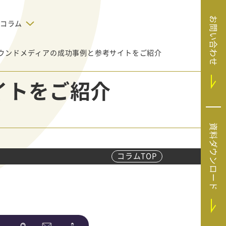
お問い合わせ
コラム
ウンドメディアの成功事例と参考サイトをご紹介
デジタルテクノロジー
告で狙った
SaaS導入
システムエンジニア
イトをご紹介
リング
BIZUTTO経費
たい
MRC（マーケラ
（中小企業
イズクラウド）
デジタ
HubSpotで実現した、決済データの
資料ダウンロード
ListFinder（リ
のリア
即時可視化と対応迅速化｜フリーウ
み営業」や
ェイフィナンシャル株式会社
ストファインダ
ー）
コラムTOP
Sansan（サンサ
ン）
SiTest（サイテス
ト）