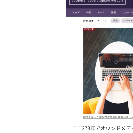
行サービス
BtoBテレマーケ
ティング
ここ2?3年でオウンドメ