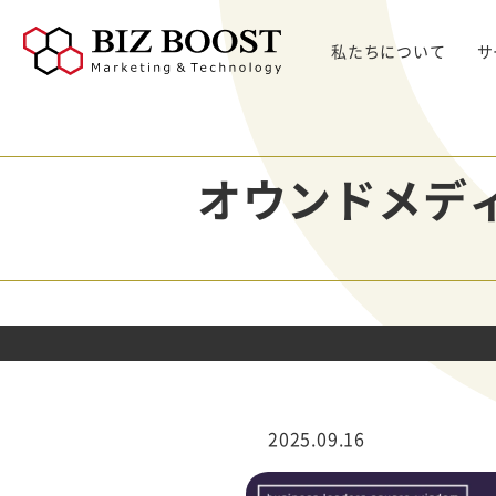
私たちについて
サ
デジタルマーケティング
デジタルマーケティング
プロダクト & SaaS
We
コンサルティングサ
リード獲得
ウェビナー支援
戦略・マネジメント
セミ
ービス
オウンドメデ
BtoB Webサイト
した
イベントマーケティング
デジタル施策 & チャネル
BtoBマーケティ
制作
Bt
マーケティングオートメーション
顧客・リードマネジメント
ング参謀
BtoBコンテンツ
出し
ト
インサイドセールス
コンテンツ & SEO
デジタルインサイ
制作
化
Bt
ドSC
Salesforce
データ & 指標
ガ
BtoB広告
げた
リード醸成
座談会
組織・パートナー & 法務
メディアプロモー
BtoBインサイド
ション
営業 & セールスオペ
セールス
展示会トータル支
メルマガ制作配信
2025.09.16
援サービス
代行
ウェビナー運用代