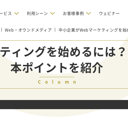
ービス
利用シーン
お客様事例
ウェビナー
Web・オウンドメディア
デジタルリクルーティング
中小企業がWebマーケティングを
bからの問い合わせを増やしたい
BtoBのインターネット広
お客様のみに配信したい
OMリクルーティン
ナー/ウェビナーの集客を増や
ケティングを始めるには
グ
い
新規開拓の営業力を強化し
oBのテレマーケティングで成果を
採用コストを削減したい
本ポイントを紹介
たい
向け）
レーラーハウスの認知度向上と文
営業の成果を最大化するBtoB
形成を目指して効果的なメールマ
ルマーケティング：成功企業
oBのリスティング広告で成果を上
営業が疲弊する「飛び込
ジン配信の仕組みをMAで構築
ルな事例に学ぶ
い
「テレアポ」を脱却したい
Column