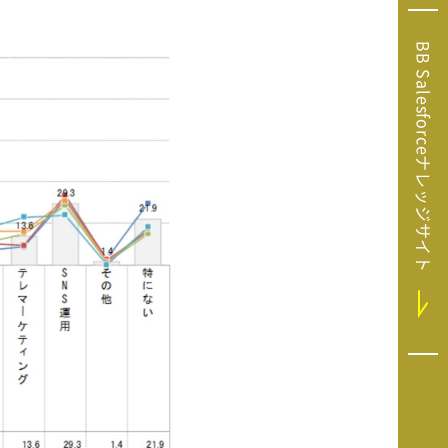
Microsoft Clarity
(マイクロソフト
BB Salesforceナレッジサイト
クラリティ）
Salesforce（セ
ールスフォース）
HubSpot（ハブ
スポット）
GA4運用支援サー
ビス