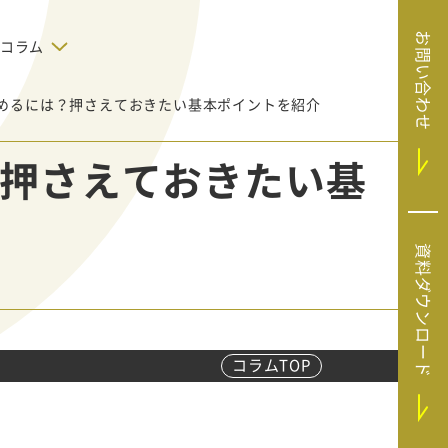
お問い合わせ
コラム
始めるには？押さえておきたい基本ポイントを紹介
デジタルテクノロジー
告で狙った
SaaS導入
システムエンジニア
？押さえておきたい基
リング
BIZUTTO経費
たい
MRC（マーケラ
（中小企業
イズクラウド）
デジタ
HubSpotで実現した、決済データの
資料ダウンロード
ListFinder（リ
のリア
即時可視化と対応迅速化｜フリーウ
み営業」や
ェイフィナンシャル株式会社
ストファインダ
ー）
Sansan（サンサ
ン）
コラムTOP
SiTest（サイテス
ト）