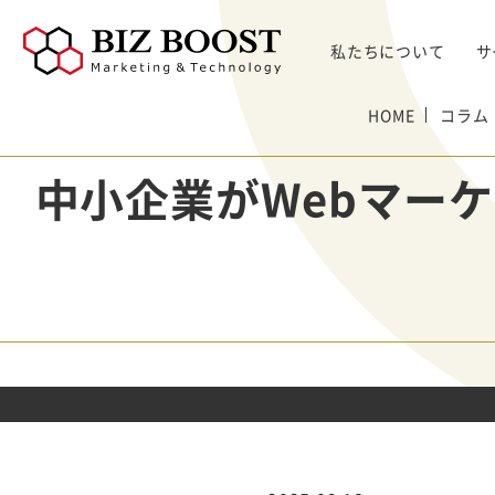
私たちについて
サ
デジタルマーケティング
HOME
コラム
デジタルマーケティング
プロダクト & SaaS
We
コンサルティングサ
リード獲得
ウェビナー支援
戦略・マネジメント
セミ
中小企業がWebマー
ービス
BtoB Webサイト
した
イベントマーケティング
デジタル施策 & チャネル
BtoBマーケティ
制作
Bt
マーケティングオートメーション
顧客・リードマネジメント
ング参謀
BtoBコンテンツ
出し
ト
インサイドセールス
コンテンツ & SEO
デジタルインサイ
制作
化
Bt
ドSC
Salesforce
データ & 指標
ガ
BtoB広告
げた
リード醸成
座談会
組織・パートナー & 法務
メディアプロモー
BtoBインサイド
ション
営業 & セールスオペ
セールス
展示会トータル支
メルマガ制作配信
援サービス
代行
ウェビナー運用代