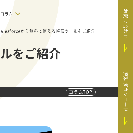
お問い合わせ
コラム
Salesforceから無料で使える帳票ツールをご紹介
デジタルテクノロジー
告で狙った
SaaS導入
システムエンジニア
ツールをご紹介
リング
BIZUTTO経費
たい
MRC（マーケラ
（中小企業
イズクラウド）
デジタ
HubSpotで実現した、決済データの
資料ダウンロード
ListFinder（リ
のリア
即時可視化と対応迅速化｜フリーウ
み営業」や
ェイフィナンシャル株式会社
ストファインダ
ー）
コラムTOP
Sansan（サンサ
ン）
SiTest（サイテス
ト）