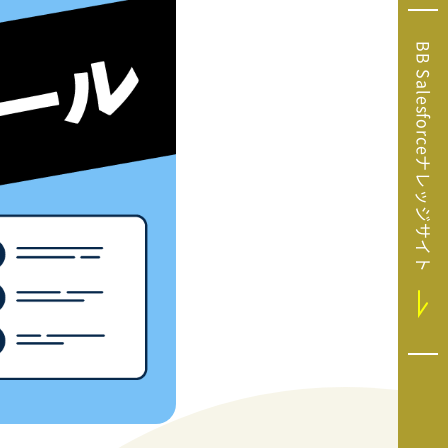
Microsoft Clarity
(マイクロソフト
BB Salesforceナレッジサイト
クラリティ）
Salesforce（セ
ールスフォース）
HubSpot（ハブ
スポット）
GA4運用支援サー
ビス