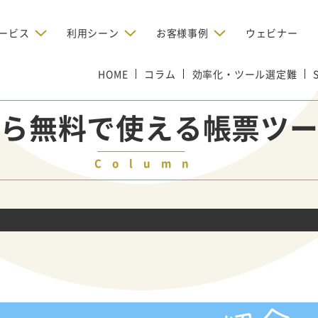
ービス
利用シーン
お客様事例
ウェビナー
デジタルリクルーティング
HOME
コラム
効率化・ツール選定難
bからの問い合わせを増やしたい
BtoBのインターネット広
お客様のみに配信したい
OMリクルーティン
ナー/ウェビナーの集客を増や
rceから無料で使える帳票
グ
い
新規開拓の営業力を強化し
oBのテレマーケティングで成果を
採用コストを削減したい
たい
向け）
Column
レーラーハウスの認知度向上と文
営業の成果を最大化するBtoB
形成を目指して効果的なメールマ
ルマーケティング：成功企業
oBのリスティング広告で成果を上
営業が疲弊する「飛び込
ジン配信の仕組みをMAで構築
ルな事例に学ぶ
い
「テレアポ」を脱却したい