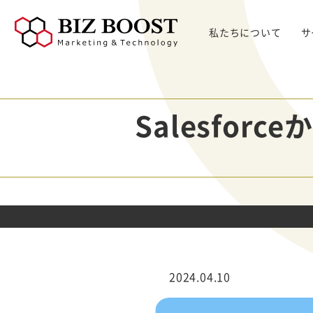
私たちについて
サ
デジタルマーケティング
デジタルマーケティング
プロダクト & SaaS
We
コンサルティングサ
リード獲得
ウェビナー支援
戦略・マネジメント
セミ
ービス
Salesfo
BtoB Webサイト
した
イベントマーケティング
デジタル施策 & チャネル
BtoBマーケティ
制作
Bt
マーケティングオートメーション
顧客・リードマネジメント
ング参謀
BtoBコンテンツ
出し
ト
インサイドセールス
コンテンツ & SEO
デジタルインサイ
制作
化
Bt
ドSC
Salesforce
データ & 指標
ガ
BtoB広告
げた
リード醸成
座談会
組織・パートナー & 法務
メディアプロモー
BtoBインサイド
ション
営業 & セールスオペ
セールス
展示会トータル支
メルマガ制作配信
2024.04.10
援サービス
代行
ウェビナー運用代