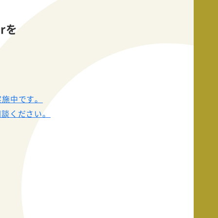
orを
実施中です。
相談ください。