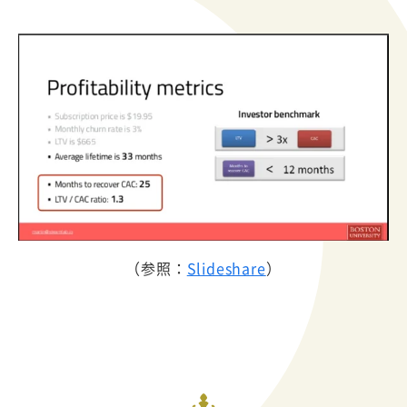
（参照：
Slideshare
）