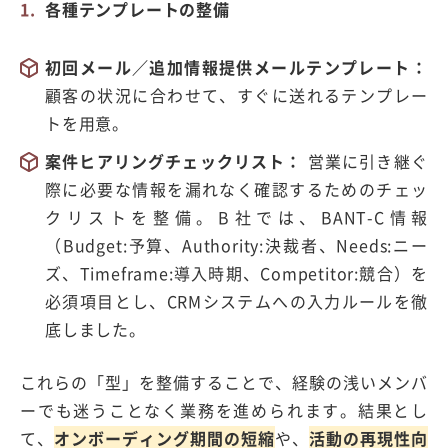
各種テンプレートの整備
初回メール／追加情報提供メールテンプレート：
顧客の状況に合わせて、すぐに送れるテンプレー
トを用意。
案件ヒアリングチェックリスト：
営業に引き継ぐ
際に必要な情報を漏れなく確認するためのチェッ
クリストを整備。
B
社では、
BANT-C
情報
（
Budget:
予算、
Authority:
決裁者、
Needs:
ニー
ズ、
Timeframe:
導入時期、
Competitor:
競合）を
必須項目とし、
CRM
システムへの入力ルールを徹
底しました。
これらの「型」を整備することで、経験の浅いメンバ
ーでも迷うことなく業務を進められます。結果とし
て、
オンボーディング期間の短縮
や、
活動の再現性向