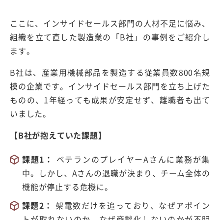
ここに、インサイドセールス部門の人材不足に悩み、
組織を立て直した製造業の「
B
社」の事例をご紹介し
ます。
B
社は、産業用機械部品を製造する従業員数
800
名規
模の企業です。インサイドセールス部門を立ち上げた
ものの、
1
年経っても成果が安定せず、離職者も出て
いました。
【
B
社が抱えていた課題】
課題
1
：
ベテランのプレイヤー
A
さんに業務が集
中。しかし、
A
さんの退職が決まり、
チーム全体の
機能が停止する危機に。
課題2：
架電数だけを追っており、なぜアポイン
トが取れないのか、なぜ商談化しないのかが不明