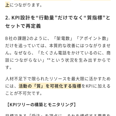
上
につながります。
2. KPI設計を“行動量”だけでなく“質指標”と
セットで再定義
B
社の課題
2
のように、「架電数」「アポイント数」
だけを追っていては、本質的な改善にはつながりませ
ん。なぜなら、「たくさん電話をかけているのに、商
談につながらない」
**
という状況を生み出すからで
す。
人材不足下で限られたリソースを最大限に活かすため
には、
活動の「質」を可視化する指標
を
KPI
に加える
ことが不可欠です。
【
KPI
ツリーの構築とモニタリング】
目標である「受注」を頂点に、それを構成する要素を