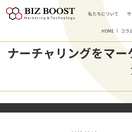
私たちについて
サ
デジタルマーケティング
HOME
コラ
デジタルマーケティング
プロダクト & SaaS
We
コンサルティングサ
リード獲得
ウェビナー支援
戦略・マネジメント
セミ
ナーチャリングをマー
ービス
BtoB Webサイト
した
イベントマーケティング
デジタル施策 & チャネル
BtoBマーケティ
制作
Bt
マーケティングオートメーション
顧客・リードマネジメント
ング参謀
BtoBコンテンツ
出し
ト
インサイドセールス
コンテンツ & SEO
デジタルインサイ
制作
化
Bt
ドSC
Salesforce
データ & 指標
ガ
BtoB広告
げた
リード醸成
座談会
組織・パートナー & 法務
メディアプロモー
BtoBインサイド
ション
営業 & セールスオペ
セールス
展示会トータル支
メルマガ制作配信
援サービス
代行
ウェビナー運用代