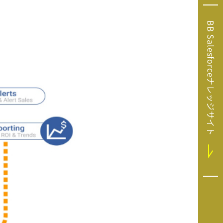
Microsoft Clarity
(マイクロソフト
BB Salesforceナレッジサイト
クラリティ）
Salesforce（セ
ールスフォース）
HubSpot（ハブ
スポット）
GA4運用支援サー
ビス