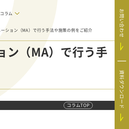
お問い合わせ
コラム
ーション（MA）で行う手法や施策の例をご紹介
デジタルテクノロジー
告で狙った
SaaS導入
システムエンジニア
ョン（MA）で行う手
リング
BIZUTTO経費
たい
MRC（マーケラ
（中小企業
イズクラウド）
デジタ
HubSpotで実現した、決済データの
資料ダウンロード
ListFinder（リ
のリア
即時可視化と対応迅速化｜フリーウ
み営業」や
ェイフィナンシャル株式会社
ストファインダ
ー）
Sansan（サンサ
ン）
コラムTOP
SiTest（サイテス
ト）