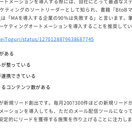
ートメーションを導入する際には、自社にとって最適なス
ケティングのソートリーダーとして知られ、書籍『BtoB
氏
は「MAを導入する企業の90％は失敗する」と言います。
ーケティングオートメーションを導入することを推奨して
heiToguri/status/1270128879638687745
数がある
みが整っている
が連携できている
きるコンテンツ数がある
が新規リード創出です。毎月200?300件ほどの新規リード
メーションを導入しても、ただのメール配信ツールになっ
安定的にリードを獲得する施策を作り上げることに注力し