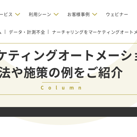
ービス
利用シーン
お客様事例
ウェビナー
ム
データ・計測不全
デジタルリクルーティング
ナーチャリングをマーケティングオートメ
bからの問い合わせを増やしたい
BtoBのインターネット広
お客様のみに配信したい
OMリクルーティン
ナー/ウェビナーの集客を増や
ケティングオートメーシ
グ
い
新規開拓の営業力を強化し
oBのテレマーケティングで成果を
採用コストを削減したい
法や施策の例をご紹介
たい
向け）
レーラーハウスの認知度向上と文
営業の成果を最大化するBtoB
形成を目指して効果的なメールマ
ルマーケティング：成功企業
oBのリスティング広告で成果を上
営業が疲弊する「飛び込
ジン配信の仕組みをMAで構築
ルな事例に学ぶ
い
「テレアポ」を脱却したい
Column