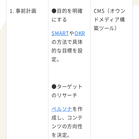
1. 事前計画
●目的を明確
CMS（オウン
にする
ドメディア構
築ツール）
SMART
や
OKR
の方法で具体
的な目標を設
定。
●ターゲット
のリサーチ
ペルソナ
を作
成し、コンテ
ンツの方向性
を決定。