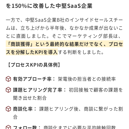
を
150%
に改善した中堅
SaaS
企業
一方で、中堅
SaaS
企業B社のインサイドセールスチー
ムは、立ち上げから半年後、なかなか成果が出ないこ
とに直面しました。そこでマーケティング部長は、
「商談獲得」という最終的な結果だけでなく、プロセ
スを分解したKPIを導入
する判断をしました。
【プロセス
KPI
の具体例】
有効アプローチ率：
架電後の担当者との接続率
課題ヒアリング完了率：
初回接触で顧客の課題を
聞き出せた割合
商談化率：
課題ヒアリング後、商談に繋がった割
合
フォロー数：
商談化までに必要な平均接触回数