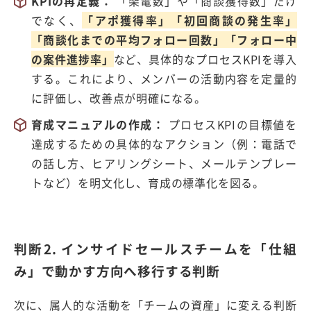
KPI
の再定義：
「架電数」や「商談獲得数」だけ
でなく、
「アポ獲得率」「初回商談の発生率」
「商談化までの平均フォロー回数」「フォロー中
の案件進捗率」
など、具体的なプロセス
KPI
を導入
する。これにより、メンバーの活動内容を定量的
に評価し、改善点が明確になる。
育成マニュアルの作成：
プロセス
KPI
の目標値を
達成するための具体的なアクション（例：電話で
の話し方、ヒアリングシート、メールテンプレー
トなど）を明文化し、育成の標準化を図る。
判断2. インサイドセールスチームを「仕組
み」で動かす方向へ移行する判断
次に、属人的な活動を「チームの資産」に変える判断