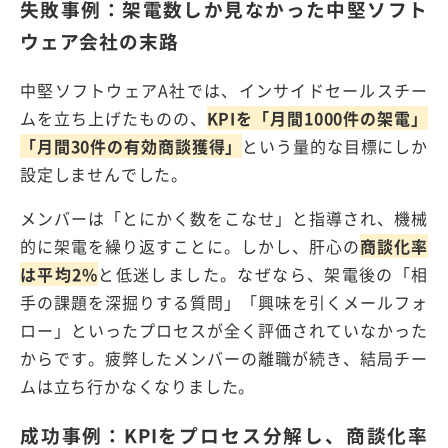
失敗事例：架電数しか見なかった中堅ソフト
ウェア会社の末路
中堅ソフトウェアA社では、インサイドセールスチー
ムを立ち上げたものの、
KPIを「月間1000件の架電」
「月間30件の有効商談獲得」
という量的な目標にしか
設定しませんでした。
メンバーは「とにかく数をこなせ」と指導され、機械
的に架電を繰り返すことに。しかし、肝心の
商談化率
は平均
2%
と低迷しました。なぜなら、架電後の「相
手の課題を深掘りする質問」「興味を引くメールフォ
ロー」といったプロセスが全く評価されていなかった
からです。疲弊したメンバーの離職が続き、結局チー
ムは立ち行かなくなりました。
成功事例：
KPI
をプロセス分解し、商談化率