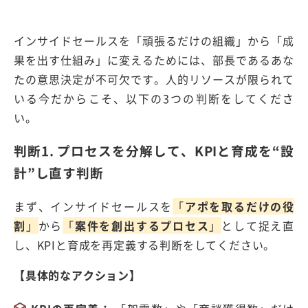
インサイドセールスを「頑張るだけの組織」から「成
果を出す仕組み」に変えるためには、部長であるあな
たの意思決定が不可欠です。人的リソースが限られて
いる今だからこそ、以下の
3
つの判断をしてくださ
い。
判断
1.
プロセスを分解して、
KPI
と育成を
“
設
計
”
し直す判断
まず、インサイドセールスを
「
アポを取るだけの役
割
」
から
「
案件を創出するプロセス
」
として捉え直
し、
KPI
と育成を再定義する判断をしてください。
【具体的なアクション】