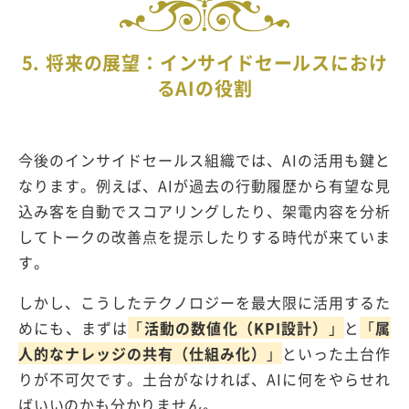
5. 将来の展望：インサイドセールスにおけ
る
AI
の役割
今後のインサイドセールス組織では、
AI
の活用も鍵と
なります。例えば、
AI
が過去の行動履歴から有望な見
込み客を自動でスコアリングしたり、架電内容を分析
してトークの改善点を提示したりする時代が来ていま
す。
しかし、こうしたテクノロジーを最大限に活用するた
めにも、まずは
「
活動の数値化（KPI設計）
」
と
「
属
人的なナレッジの共有（仕組み化）
」
といった土台作
りが不可欠です。土台がなければ、
AI
に何をやらせれ
ばいいのかも分かりません。