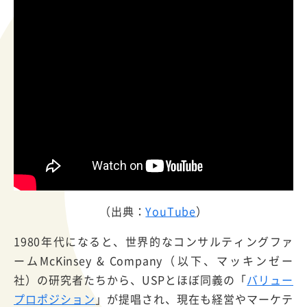
（出典：
YouTube
）
1980年代になると、世界的なコンサルティングファ
ームMcKinsey & Company（以下、マッキンゼー
社）の研究者たちから、USPとほぼ同義の「
バリュー
プロポジション
」が提唱され、現在も経営やマーケテ