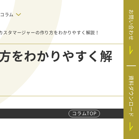
お問い合わせ
コラム
カスタマージャーの作り方をわかりやすく解説！
デジタルテクノロジー
告で狙った
SaaS導入
システムエンジニア
方をわかりやすく解
リング
BIZUTTO経費
たい
MRC（マーケラ
（中小企業
イズクラウド）
デジタ
HubSpotで実現した、決済データの
資料ダウンロード
ListFinder（リ
のリア
即時可視化と対応迅速化｜フリーウ
み営業」や
ェイフィナンシャル株式会社
ストファインダ
ー）
Sansan（サンサ
ン）
コラムTOP
SiTest（サイテス
ト）