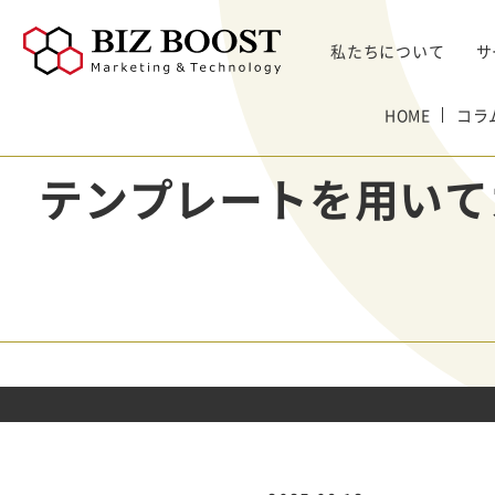
私たちについて
サ
デジタルマーケティング
HOME
コラ
デジタルマーケティング
プロダクト & SaaS
We
コンサルティングサ
リード獲得
ウェビナー支援
戦略・マネジメント
セミ
テンプレートを用いて
ービス
BtoB Webサイト
した
イベントマーケティング
デジタル施策 & チャネル
BtoBマーケティ
制作
Bt
マーケティングオートメーション
顧客・リードマネジメント
ング参謀
BtoBコンテンツ
出し
ト
インサイドセールス
コンテンツ & SEO
デジタルインサイ
制作
化
Bt
ドSC
Salesforce
データ & 指標
ガ
BtoB広告
げた
リード醸成
座談会
組織・パートナー & 法務
メディアプロモー
BtoBインサイド
ション
営業 & セールスオペ
セールス
展示会トータル支
メルマガ制作配信
援サービス
代行
ウェビナー運用代