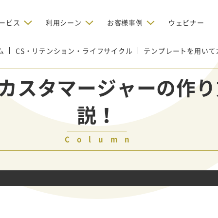
ービス
利用シーン
お客様事例
ウェビナー
ム
CS・リテンション・ライフサイクル
デジタルリクルーティング
テンプレートを用いて
bからの問い合わせを増やしたい
BtoBのインターネット広
お客様のみに配信したい
OMリクルーティン
ナー/ウェビナーの集客を増や
カスタマージャーの作り
グ
い
新規開拓の営業力を強化し
oBのテレマーケティングで成果を
採用コストを削減したい
説！
たい
向け）
レーラーハウスの認知度向上と文
営業の成果を最大化するBtoB
形成を目指して効果的なメールマ
ルマーケティング：成功企業
oBのリスティング広告で成果を上
営業が疲弊する「飛び込
ジン配信の仕組みをMAで構築
ルな事例に学ぶ
い
「テレアポ」を脱却したい
Column