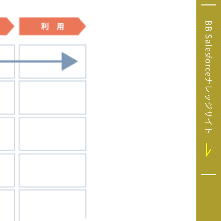
Microsoft Clarity
(マイクロソフト
BB Salesforceナレッジサイト
クラリティ）
Salesforce（セ
ールスフォース）
HubSpot（ハブ
スポット）
GA4運用支援サー
ビス